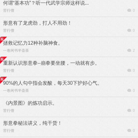
何谓“基本功”？听一代武学宗师这样说...
苦行僧
0
形意有了龙虎劲，打人不用劲！
苦行僧
0
拯救记忆力12种补脑神食。
一卷闲书半壶茶
2
重新认识形意拳--崩拳要坐腰，一动就有步。
苦行僧
0
90%的人勾中指会发酸，每天30下护好心气。
一卷闲书半壶茶
0
《内景图》的炼功启示。
苦行僧
0
形意拳秘法讲义，纯干货！
苦行僧
0