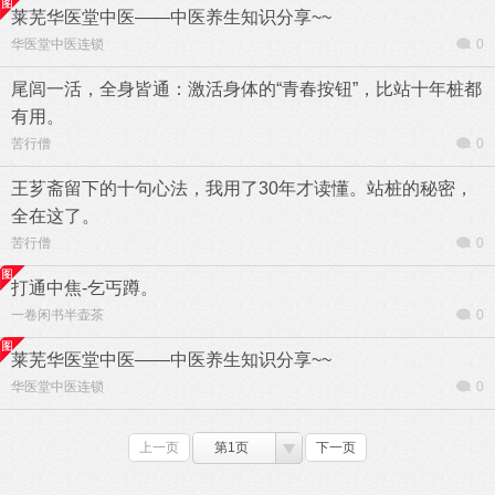
莱芜华医堂中医——中医养生知识分享~~
华医堂中医连锁
0
尾闾一活，全身皆通：激活身体的“青春按钮”，比站十年桩都
有用。
苦行僧
0
王芗斋留下的十句心法，我用了30年才读懂。站桩的秘密，
全在这了。
苦行僧
0
打通中焦-乞丐蹲。
一卷闲书半壶茶
0
莱芜华医堂中医——中医养生知识分享~~
华医堂中医连锁
0
上一页
第1页
下一页