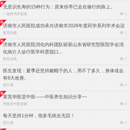
无意识长寿的15种行为：原来你早已走在修行的路上。
一卷闲书半壶茶
1
济南市人民医院成功承办济南市2026年度药学系列学术会议
莱芜在线
1
济南市人民医院消化内科团队斩获山东省研究型医院学会消
化病介入诊疗医学科普脱口...
莱芜在线
1
医生发现：夏季还坚持戴帽子的人，用不了多久，身体或会
有6大改善。
苦行僧
0
莱芜华医堂中医——中医养生知识分享~~
华医堂中医连锁
0
每天坚持1分钟，很多毛病去无踪！
苦行僧
0