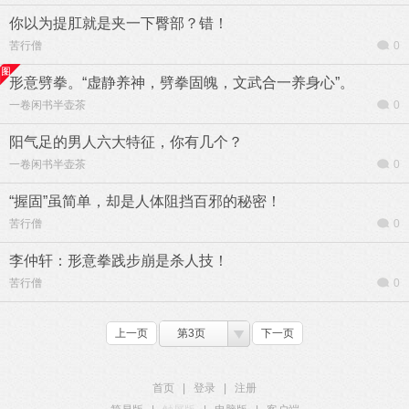
你以为提肛就是夹一下臀部？错！
苦行僧
0
形意劈拳。“虚静养神，劈拳固魄，文武合一养身心”。
一卷闲书半壶茶
0
阳气足的男人六大特征，你有几个？
一卷闲书半壶茶
0
“握固”虽简单，却是人体阻挡百邪的秘密！
苦行僧
0
李仲轩：形意拳践步崩是杀人技！
苦行僧
0
上一页
第3页
下一页
首页
|
登录
|
注册