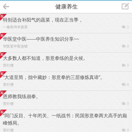
健康养生
特别适合补阳气的蔬菜，现在正当季，
一卷闲书半壶茶
1
华医堂中医——中医养生知识分享~~
华医堂中医连锁
0
大多数人都不知道，形意拳练的是火候。
苦行僧
0
“大道至简，拙中藏妙：形意拳的三层修炼真谛”。
苦行僧
0
恩师教我练崩拳。
苦行僧
0
“同门反目、十年闭关、一纸战书：民国形意拳两大高手的巅
峰憾局。
苦行僧
0