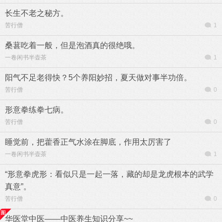
长生不老之秘方。
苦行僧
1
桑葚吃着一般，但是泡酒真的很绝哦。
一卷闲书半壶茶
1
阳气不足老得快？5个养阳妙招，夏天做对事半功倍。
苦行僧
0
形意拳练拳七病。
苦行僧
0
睡觉前，把藿香正气水涂在脚底，作用太厉害了
一卷闲书半壶茶
1
“形意拳虎形：看似只是一起一落，藏的却是龙虎根本的武学
真意”。
苦行僧
0
华医堂中医——中医养生知识分享~~