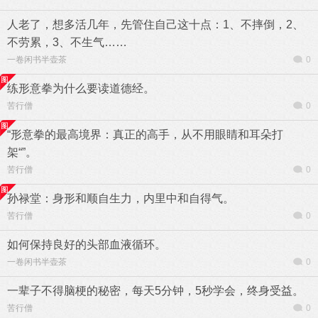
人老了，想多活几年，先管住自己这十点：1、不摔倒，2、
不劳累，3、不生气……
一卷闲书半壶茶
0
练形意拳为什么要读道德经。
苦行僧
0
“形意拳的最高境界：真正的高手，从不用眼睛和耳朵打
架“”。
苦行僧
0
孙禄堂：身形和顺自生力，内里中和自得气。
苦行僧
0
如何保持良好的头部血液循环。
一卷闲书半壶茶
0
一辈子不得脑梗的秘密，每天5分钟，5秒学会，终身受益。
苦行僧
0