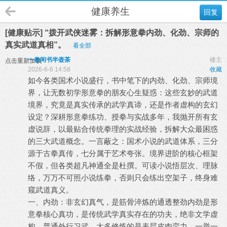
健康养生
回复
[健康贴示] “拨开武侠迷雾：拆解形意拳内劲、化劲、宗师的
真实武道真相”。
看全部
一卷闲书半壶茶
楼主
点击重新加载
2026-6-6 14:58
收藏
如今各类国术小说盛行，书中笔下的内劲、化劲、宗师境
界，让无数初学形意拳的朋友心生疑惑：这些玄妙的武道
境界，究竟是真实传承的武学真谛，还是作者虚构的玄幻
设定？深耕形意拳练功、授拳与实战多年，我抛开所有玄
虚说辞，以最贴合传统拳理的实战经验，拆解大众最困惑
的三大武道概念。一言蔽之：国术小说的武道体系，三分
源于古拳真传，七分属于艺术夸张。境界进阶的核心框架
不假，但各类超凡神通全是杜撰。可读小说悟层次、理脉
络，万万不可照小说练拳，否则只会练出空架子，终身难
窥武道真义。
一、内劲：非玄幻真气，是筋骨淬炼的通透整劲内劲是形
意拳核心真功，是传统武学真实存在的功夫，绝非文学虚
构。普通外行习武，大多修炼的是表层皮肉蛮力，一举一