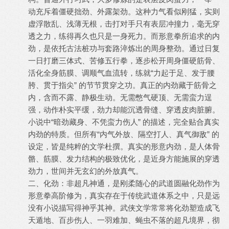
动充斥着僵硬拙劲、外露架劲。这种力气看似刚猛，实则
虚浮散乱、浅薄无根，击打对手只有表层冲撞力，毫无穿
透之力，练得再久也只是一身死力。而形意拳所追求的内
劲，是依托古法桩功与套路淬炼出的周身整劲。通过日复
一日打磨三体式、苦修五行拳，逐步松开周身僵硬筋骨、
活化全身筋膜、调顺气血流转，练就“力起于足、发于腰
胯、贯于指尖” 的节节贯穿之功。真正的内劲藏于筋骨之
内，含而不露、静极生动。无需憋气硬顶、无需蛮力逞
强，动作朴实平缓，劲力却能沉透骨缝、穿透皮肉脏腑。
小说中“暗劲藏身、不凭蛮力伤人” 的描述，完全贴合真实
内劲的特质。但所有“内气外放、隔空打人、真气御敌” 的
设定，皆是纯粹的文学杜撰。真实的形意内劲，是人体骨
骼、筋膜、发力结构的极致优化，是近身方能施展的穿透
劲力，世间并无玄幻的外放真气。
二、化劲：非超凡神通，是刚柔随心的武道圆融化劲作为
形意拳高阶修为，真实存在于传统武道体系之中，只是远
没有小说描写得神乎其神。武侠文学常常将化劲塑造成飞
天遁地、百步伤人、一羽难加、蝇虫不落的超凡境界，彻