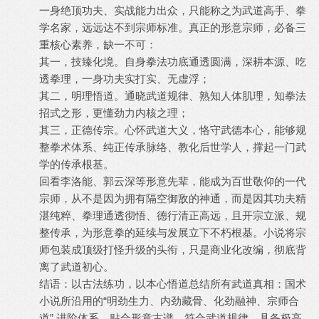
一身绝顶功夫、实战能力出众，只能称之为武道高手、拳
学名家，远远达不到宗师标准。真正的形意宗师，必备三
重核心素养，缺一不可：
其一，技臻化境。自身拳法功底通透圆满，深耕本源、吃
透拳理，一身功夫实打实、无虚浮；
其二，明理悟道。通晓武道规律、熟知人体肌理，知拳法
招式之形，更懂劲力内核之理；
其三，正德传宗。心怀武道大义，恪守武德本心，能够规
整拳术体系、纯正传承脉络、教化后世学人，撑起一门武
学的传承根基。
回看李洛能、郭云深等形意先辈，能成为百世敬仰的一代
宗师，从不是因为拥有隔空御敌的神通，而是因其功夫精
湛纯粹、拳理通透彻悟、德行清正高远，且开宗立派、规
整传承，为形意拳的延续与发展立下不朽根基。小说将宗
师包装成顶级打怪升级的头衔，只是商业化改编，彻底背
离了武道初心。
结语：以古法练功，以本心悟道总结所有武道真相：国术
小说所沿用的“明劲生力、内劲藏骨、化劲融神、宗师合
道” 进阶体系，贴合形意古谱、符合武道规律，具备极高