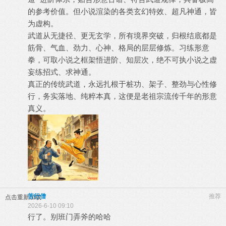
的参考价值。但小说渲染的各类玄幻特效、超凡神通，皆
为虚构。
武道从无捷径、更无玄学，所有境界突破，归根结底都是
筋骨、气血、劲力、心神、格局的层层修炼。习练形意
拳，可取小说之框架悟进阶、知层次，绝不可执小说之虚
妄练招式、求神通。
真正的传统武道，永远扎根于桩功、架子、整劲与心性修
行，务实落地、纯粹本真，这便是老祖宗流传千年的形意
真义。
苦行僧
推荐
点击重新加载
2026-6-10 09:10
行了。别班门弄斧的哈哈