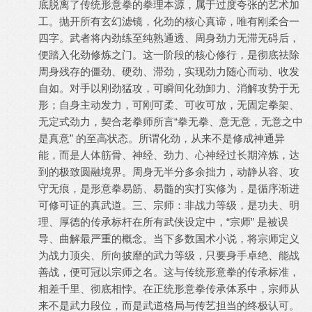
底脱离了传统形意拳的拳理本源，属于过度夸张的艺术加
工。抛开所有玄幻滤镜，化劲的核心真谛，唯有刚柔合一
四字。武者将内劲练至纯熟通透、周身劲力无滞无碍后，
便踏入化劲修炼之门。这一阶段的核心修行，是彻底祛除
周身残存的僵劲、硬劲、滞劲，实现劲力随心而动、收发
自如。对手以刚劲猛攻，可瞬间化劲卸力、消解攻势于无
形；自身主动发力，可刚可柔、可收可放，无固定拳架、
无定式劲力，契合老拳师所言“拳无拳、意无意，无意之中
是真意” 的至高状态。所谓化劲，从来不是修成神通异
能，而是人体筋骨、神经、劲力、心神经过长期淬炼，达
到的极致圆融境界。周身无半分多余拙力，动静从容、攻
守无痕，是形意拳易筋、易髓的实打实修为，是循序渐进
可修可证的真武道。三、宗师：非战力等级，是功夫、明
理、厚德的传承标杆在所有武侠设定中，“宗师” 是被误
导、曲解最严重的概念。当下多数国术小说，将宗师定义
为战力顶尖、所向披靡的武力等级，只要身手卓绝、能战
善战，便可冠以宗师之名。这与传统形意拳的传承标准，
相差千里、彻底相悖。在正统形意拳传承体系中，宗师从
来不是武力段位，而是武道格局与传艺担当的终极认可。