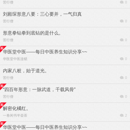
苦行僧
0
刘殿琛形意八要：三心要并，一气归真
苦行僧
0
形意拳钻拳到底钻的是什么。
苦行僧
0
华医堂中医——每日中医养生知识分享~~
华医堂中医连锁
0
内家八桩，始于道光。
苦行僧
0
“四百年形意：一脉武道，千载风骨”
苦行僧
0
解密化橘红。
一卷闲书半壶茶
2
华医堂中医——每日中医养生知识分享~~