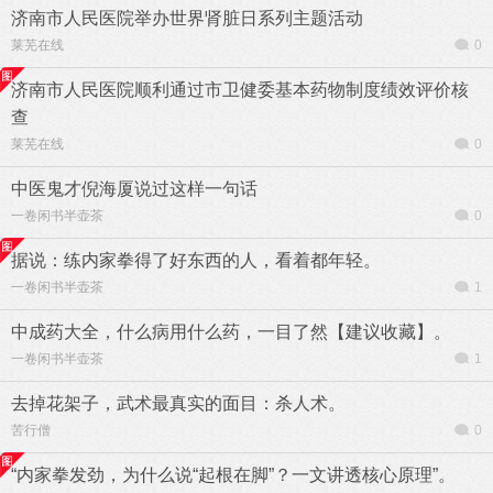
济南市人民医院举办世界肾脏日系列主题活动
莱芜在线
0
济南市人民医院顺利通过市卫健委基本药物制度绩效评价核
查
莱芜在线
0
中医鬼才倪海厦说过这样一句话
一卷闲书半壶茶
0
据说：练内家拳得了好东西的人，看着都年轻。
一卷闲书半壶茶
1
中成药大全，什么病用什么药，一目了然【建议收藏】。
一卷闲书半壶茶
1
去掉花架子，武术最真实的面目：杀人术。
苦行僧
0
“内家拳发劲，为什么说“起根在脚”？一文讲透核心原理”。