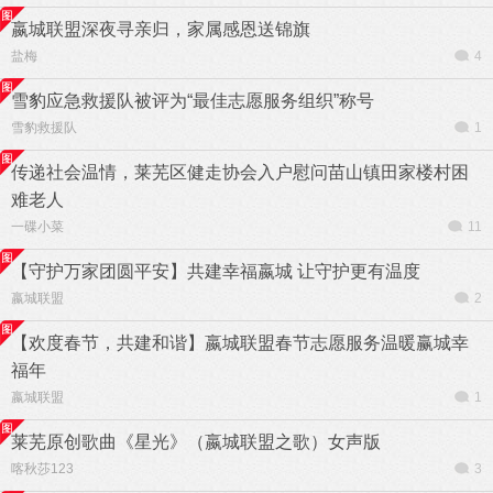
嬴城联盟深夜寻亲归，家属感恩送锦旗
盐梅
4
雪豹应急救援队被评为“最佳志愿服务组织”称号
雪豹救援队
1
传递社会温情，莱芜区健走协会入户慰问苗山镇田家楼村困
难老人
一碟小菜
11
【守护万家团圆平安】共建幸福嬴城 让守护更有温度
嬴城联盟
2
【欢度春节，共建和谐】嬴城联盟春节志愿服务温暖赢城幸
福年
嬴城联盟
1
莱芜原创歌曲《星光》（嬴城联盟之歌）女声版
喀秋莎123
3