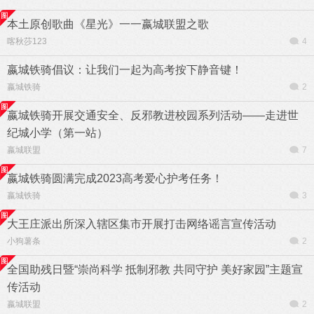
本土原创歌曲《星光》一一嬴城联盟之歌
喀秋莎123
4
嬴城铁骑倡议：让我们一起为高考按下静音键！
嬴城铁骑
2
嬴城铁骑开展交通安全、反邪教进校园系列活动——走进世
纪城小学（第一站）
嬴城联盟
7
嬴城铁骑圆满完成2023高考爱心护考任务！
嬴城铁骑
3
大王庄派出所深入辖区集市开展打击网络谣言宣传活动
小狗薯条
2
全国助残日暨“崇尚科学 抵制邪教 共同守护 美好家园”主题宣
传活动
嬴城联盟
2