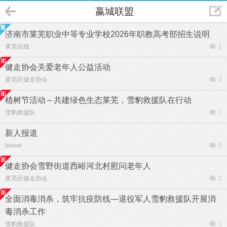
嬴城联盟
济南市莱芜职业中等专业学校2026年职教高考部招生说明
莱芜在线
1
健走协会关爱老年人公益活动
莱芜区健走协会
3
植树节活动～共建绿色生态莱芜，雪豹救援队在行动
雪豹救援队
2
新人报道
lwxxw
0
健走协会雪野街道西峪河北村慰问老年人
莱芜区健走协会
2
全面消毒消杀，筑牢抗疫防线—退役军人雪豹救援队开展消
毒消杀工作
雪豹救援队
3