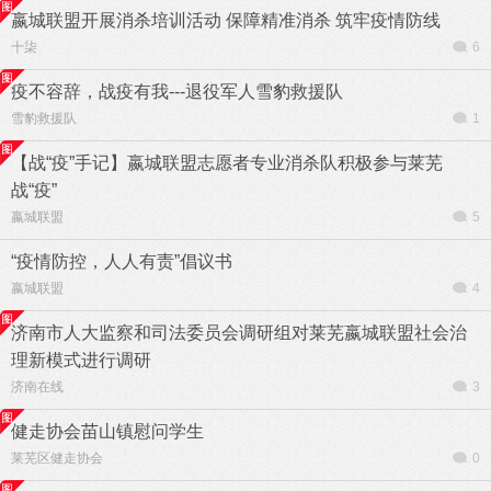
嬴城联盟开展消杀培训活动 保障精准消杀 筑牢疫情防线
十柒
6
疫不容辞，战疫有我---退役军人雪豹救援队
雪豹救援队
1
【战“疫”手记】嬴城联盟志愿者专业消杀队积极参与莱芜
战“疫”
嬴城联盟
5
“疫情防控，人人有责”倡议书
嬴城联盟
4
济南市人大监察和司法委员会调研组对莱芜嬴城联盟社会治
理新模式进行调研
济南在线
3
健走协会苗山镇慰问学生
莱芜区健走协会
0