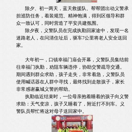
除夕、初一两天，蓝天救援队、帮帮团出动义警承
担巡防任务，着装规范、精神饱满，得到区领导和群
众一致认可，同时营造了平安共建氛围。
除夕夜，义警队员在完成执勤回家途中，发现一名
迷路老人，在问清住址后，驱车7公里将老人安全送回
家。
大年初一，口镇幸福门庙会开幕，义警队员集结前
往幸福门执勤，劝阻车辆违停，协助交警疏导交通。
期间遇到群众求助，孩子走失，非常着急，义警队员
使用喊话器在人群中寻找，最终找到走散孩子，家长
非常感谢赢城义警的帮助。
执勤临近结束时，一位母亲抱着睡着的孩子向义警
求助：天气变凉，孩子又睡着了，附近打不到车。义
警队员帮忙将这对母子送回家中。