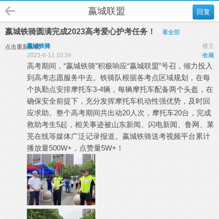
嬴城联盟
回复
嬴城铁骑圆满完成2023高考爱心护考任务！
看全部
嬴城铁骑
楼主
点击重新加载
2023-6-11 10:34
收藏
高考期间，“嬴城铁骑”积极响应“嬴城联盟”号召，倾力投入
到高考志愿服务中去。铁骑队根据各考点区域规划，在每
个执勤点安排摩托车3-4辆，每辆摩托车配备两个头盔，在
确保安全前提下，充分发挥摩托车机动性强优势，及时回
应求助。整个高考期间共出动20人次，摩托车20台，完成
救助考生5起，相关事迹被山东新闻、闪电新闻、鲁网、莱
芜在线等媒体广泛记录报道。嬴城铁骑送考视频平台累计
播放量500W+，点赞量5W+！