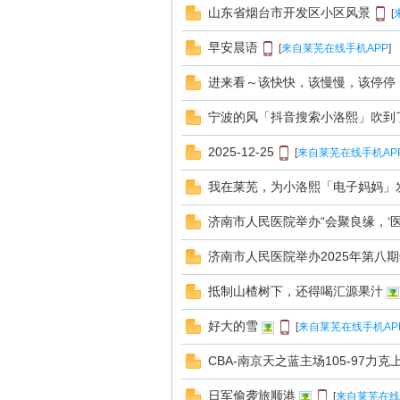
线
山东省烟台市开发区小区风景
[
早安晨语
[
来自莱芜在线手机APP
]
进来看～该快快，该慢慢，该停停
宁波的风「抖音搜索小洛熙」吹到
2025-12-25
[
来自莱芜在线手机AP
莱
我在莱芜，为小洛熙「电子妈妈」
济南市人民医院举办“会聚良缘，‘医
济南市人民医院举办2025年第八
抵制山楂树下，还得喝汇源果汁
好大的雪
[
来自莱芜在线手机AP
芜
CBA-南京天之蓝主场105-97力克
日军偷袭旅顺港
[
来自莱芜在线