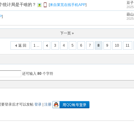
豆子
个统计局是干啥的？
[
来自莱芜在线手机APP
]
2025
葫山
P
]
2025
下一页 »
返 回
1 ...
3
4
5
6
7
8
9
10
11
还可输入
80
个字符
需要登录后才可以发帖
登录
|
注册