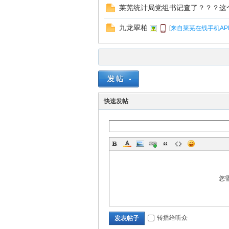
莱芜统计局党组书记查了？？？这
九龙翠柏
[
来自莱芜在线手机AP
快速发帖
您
转播给听众
发表帖子