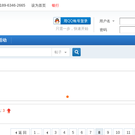
89-6346-2665
设为首页
银行
用户名
只需一步，快速开始
密码
活动
帖子
搜
索
:
3
返 回
1 ...
3
4
5
6
7
8
9
10
11