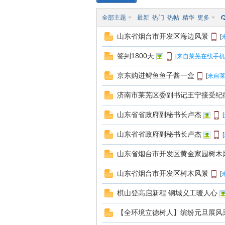
全部主题
最新
热门
热帖
精华
更多
南
山东省烟台市开发区海边风景
[
签到1800天
[
来自莱芜在线手机
京东购进鲟鱼鱼子酱一盒
[
来自莱
济南市莱芜区委副书记王宁接受纪
山东省省政府副秘书长卢杰
[
在
山东省省政府副秘书长卢杰
[
山东省烟台市开发区黄金家园树木
山东省烟台市开发区树木风景
[
棋山登高启新程 钢城义工暖人心
【全环境立德树人】缤纷元旦展风