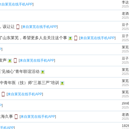
李达
来自莱芜在线手机APP
]
2025
老酒
2025
豆子
，该让让
[
来自莱芜在线手机APP
]
2025
豆子
了山东莱芜，希望更多人去关注这个事
[
来自莱芜在线手机APP
]
2025
莱芜
P
]
2025
豆子
发声
[
来自莱芜在线手机APP
]
2025
莱芜
’见倾心”青年联谊活动
2025
莱芜
期中青年医（技）师“三基三严”培训
2025
莱芜
[
来自莱芜在线手机APP
]
2025
zlm
P
]
2025
老酒
上海久事
[
来自莱芜在线手机APP
]
2025
182
手机APP
]