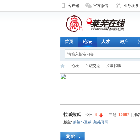
客户端
官方微信
业务联系 1
首页
论坛
人才
房产
论坛
互动交流
拉呱拉呱
济
»
›
›
拉呱拉呱
今日:
4
|
主题:
10697
|
排名
版主:
莱芜小豆芽
,
莱芜哥哥