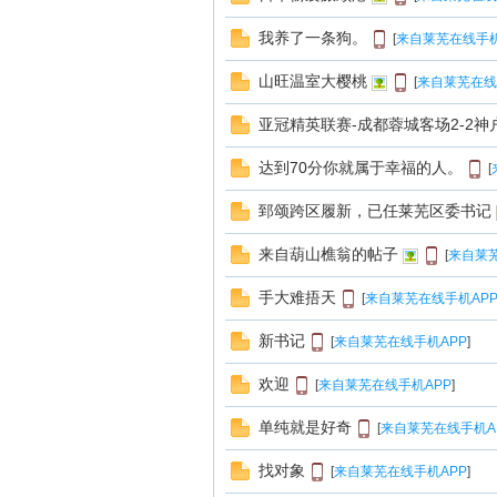
我养了一条狗。
[
来自莱芜在线手机
山旺温室大樱桃
[
来自莱芜在线
亚冠精英联赛-成都蓉城客场2-2神
达到70分你就属于幸福的人。
在
[
郅颂跨区履新，已任莱芜区委书记
来自葫山樵翁的帖子
[
来自莱芜
手大难捂天
[
来自莱芜在线手机AP
新书记
[
来自莱芜在线手机APP
]
欢迎
[
来自莱芜在线手机APP
]
线
单纯就是好奇
[
来自莱芜在线手机A
找对象
[
来自莱芜在线手机APP
]