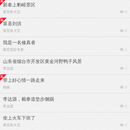
新泰上豹峪景区
莱芜朱大宝
0
算圣刘洪
莱芜朱大宝
0
我是一名修真者
莱芜贷款专家
2
山东省烟台市开发区黄金河野鸭子风景
李达源
1
带上好心情一路走来
独狼
3
李达源，截拳道垫步侧踢
李达源
0
坐上火车下班了
莱芜朱大宝
0