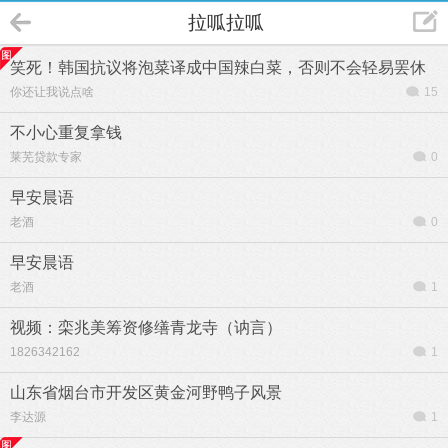
拉呱拉呱
笑死！韩国抗议将泡菜译成中国辣白菜，否则不会轻易罢休
你还让我说点啥
15
不小心重复拿钱
莱芜贷款专家
0
早安晨语
老酒
0
早安晨语
老酒
1
视频：栾兆美筹资修缮青龙寺（讷言）
1826342162
1
山东省烟台市开发区黄金河野鸭子风景
李达源
1