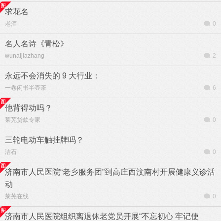
求花名
老酒
0
名人名诗《青松》
wunaijiazhang
2
永远不会消失的 9 大行业：
一卷闲书半壶茶
6
他背得动吗？
莱芜贷款专家
0
三轮电动车触挂牌吗？
洁石
0
济南市人民医院“老乡服务团”到高庄西汶南村开展健康义诊活
动
莱芜在线
0
济南市人民医院组织离退休老党员开展“不忘初心 牢记使