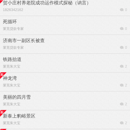
贺小庄村养老院成功运作模式探秘（讷言）
1826342162
0
死循环
莱芜贷款专家
0
济南市一副区长被查
莱芜贷款专家
0
铁路抬道
莱芜朱大宝
2
神龙湾
莱芜朱大宝
2
美丽的四月雪
莱芜朱大宝
2
新泰上豹峪景区
莱芜朱大宝
2