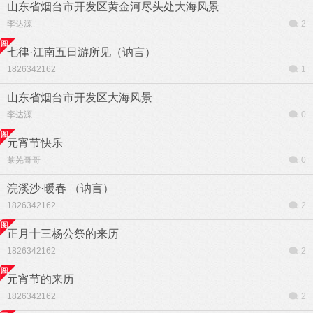
山东省烟台市开发区黄金河尽头处大海风景
李达源
2
七律·江南五日游所见（讷言）
1826342162
1
山东省烟台市开发区大海风景
李达源
0
元宵节快乐
莱芜哥哥
0
浣溪沙·暖春 （讷言）
1826342162
2
正月十三杨公祭的来历
1826342162
2
元宵节的来历
1826342162
2