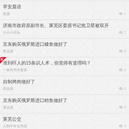
早安晨语
老酒
1
济南市政府原副市长、莱芜区委原书记焦卫星被双开
小小小石头
1
京东购买俄罗斯进口鲽鱼做好了
李达源
0
准到吓人的15条识人术，你觉得有道理吗？
一卷闲书半壶茶
2
自制烤肉做好了
李达源
0
京东购买俄罗斯进口鳕鱼做好了
李达源
0
莱芜公交
人到中年去穷游
3