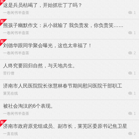
这是兵员枯竭了，开始抓壮丁了吗？
一卷闲书半壶茶
1
熊孩子幽默作文：从小就输了 我负责发，你负责笑……
一卷闲书半壶茶
1
刘德华跟同学聚会曝光，这也太幸福了！
一卷闲书半壶茶
2
人终究要回归自然，与天地共生。
苦行僧
1
济南市人民医院院长张慧林春节期间慰问医院干部职工
莱芜在线
1
被社会淘汰的6个表现。
一卷闲书半壶茶
1
济南市政府原党组成员、副市长，莱芜区委原书记焦卫星
一直在线
2