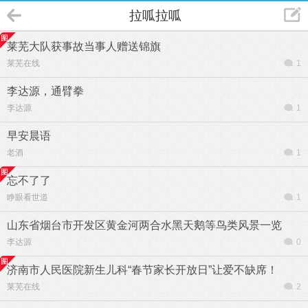
拉呱拉呱
莱芜大队获事故当事人赠送锦旗
莱芜在线
1
李达源，通臂拳
李达源
1
早安晨语
老酒
1
忘不了了
睁眼看世道
1
山东省烟台市开发区黄金河两合水黑天鹅等鸟类风景一览
李达源
0
济南市人民医院新生儿科“春节家长开放日”让爱不缺席！
莱芜在线
2