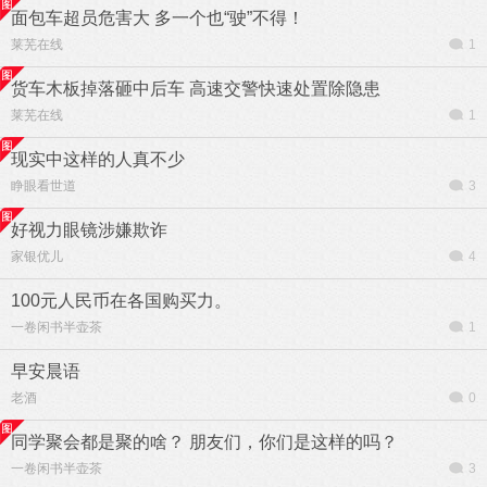
面包车超员危害大 多一个也“驶”不得！
莱芜在线
1
货车木板掉落砸中后车 高速交警快速处置除隐患
莱芜在线
1
现实中这样的人真不少
睁眼看世道
3
好视力眼镜涉嫌欺诈
家银优儿
4
100元人民币在各国购买力。
一卷闲书半壶茶
1
早安晨语
老酒
0
同学聚会都是聚的啥？ 朋友们，你们是这样的吗？
一卷闲书半壶茶
3