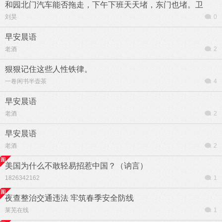
和园北门汽车能否拖走，下午下班天天堵，东门也堵。卫
刘昊
0
早安晨语
老酒
2
狠狠记住这些人性铁律。
一卷闲书半壶茶
4
早安晨语
老酒
2
早安晨语
老酒
2
美国为什么不敢轻易招惹中国？（讷言）
1826342162
1
夜查整治交通违法 牢筑春季安全防线
莱芜在线
1