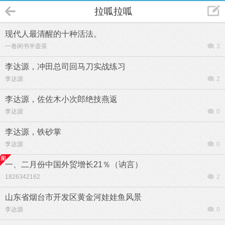
拉呱拉呱
现代人最清醒的十种活法。
一卷闲书半壶茶
3
李达源，冲田总司回马刀实战练习
李达源
2
李达源，佐佐木小次郎绝技燕返
李达源
0
李达源，铁砂掌
李达源
0
一、二月份中国外贸增长21％（讷言）
1826342162
2
山东省烟台市开发区黄金河娃娃鱼风景
李达源
0