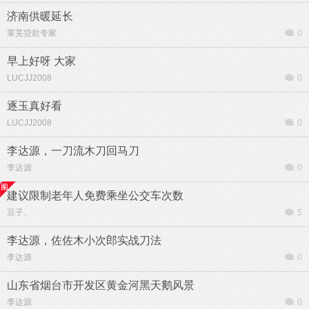
济南供暖延长
莱芜贷款专家
0
早上好呀 大家
LUCJJ2008
0
逐玉真好看
LUCJJ2008
0
李达源，一刀流木刀回马刀
李达源
0
建议限制老年人免费乘坐公交车次数
豆子、
5
李达源，佐佐木小次郎实战刀法
李达源
0
山东省烟台市开发区黄金河黑天鹅风景
李达源
0