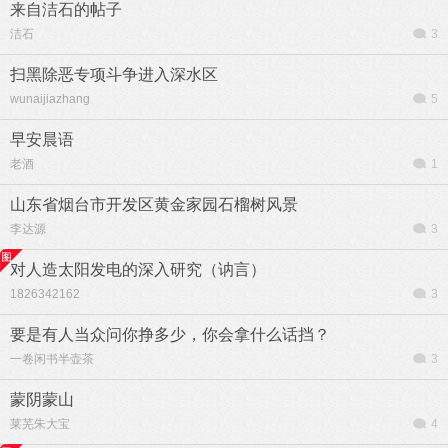
来自洁石的帖子
洁石
3
扫黑除恶专项斗争进入深水区
wunaijiazhang
5
早安晨语
老酒
1
山东省烟台市开发区黄金家园石榴树风景
李达源
3
对人造太阳发电的深入研究（讷言）
1826342162
3
要是有人当众问你挣多少，你会拿什么话挡？
一卷闲书半壶茶
3
蒙阴蒙山
莱芜朱大宝
4