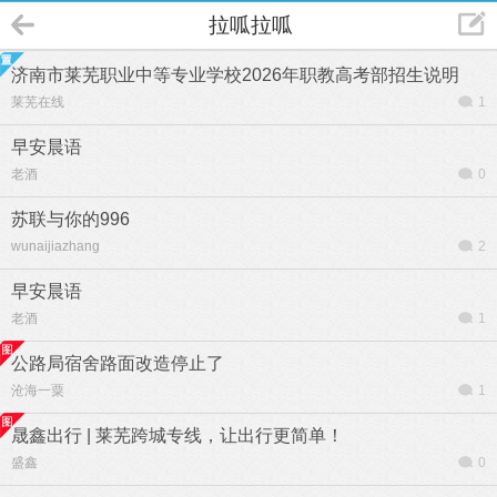
拉呱拉呱
济南市莱芜职业中等专业学校2026年职教高考部招生说明
莱芜在线
1
早安晨语
老酒
0
苏联与你的996
wunaijiazhang
2
早安晨语
老酒
1
公路局宿舍路面改造停止了
沧海一粟
1
晟鑫出行 | 莱芜跨城专线，让出行更简单！
盛鑫
0