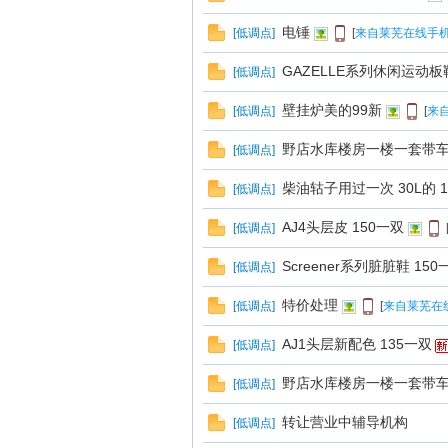
线
电锤
[
低调点
]
[
来自莱芜在线手机
GAZELLE系列休闲运动板鞋
[
低调点
]
壁挂炉美的99新
[
低调点
]
[
来
野店水库楼房一楼一套带
[
低调点
]
柴油轱子用过一次 30L的 
[
低调点
]
莱
AJ4头层皮 150一双
[
低调点
]
Screener系列脏脏鞋 150
[
低调点
]
特价处理
[
低调点
]
[
来自莱芜在
AJ1头层新配色 135一双
[
低调点
]
野店水库楼房一楼一套带
[
低调点
]
芜
转让营业中辅导机构
[
低调点
]