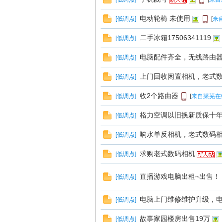
电动轮椅 未使用
[
低调点
]
[
来
南
二手冰箱17506341119
[
低调点
]
电脑配件齐全，无线路由
[
低调点
]
上门回收闲置相机，老式
[
低调点
]
收2个路由器
[
低调点
]
[
来自莱芜在
格力空调以旧换新质保十年17
[
低调点
]
在
响水单反相机，老式数码
[
低调点
]
求购老式数码相机
[
低调点
]
直播游戏电脑出租~出售！
[
低调点
]
电脑上门维修维护升级，电话1
[
低调点
]
故事家园楼房出售19万
[
低调点
]