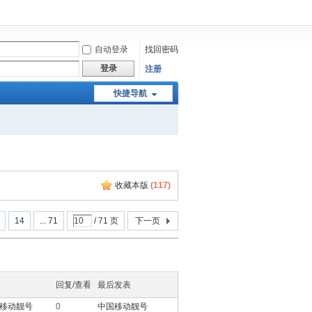
自动登录
找回密码
登录
注册
快捷导航
收藏本版
(
117
)
14
... 71
/ 71 页
下一页
回复/查看
最后发表
移动靓号
0
中国移动靓号