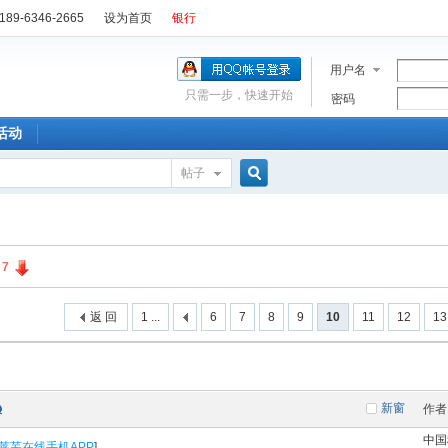
89-6346-2665
设为首页
银行
用户名
只需一步，快速开始
密码
活动
帖子
搜
:
7
索
返 回
1 ...
6
7
8
9
10
11
12
13
新窗
作者
中国
莱芜在线手机APP
]