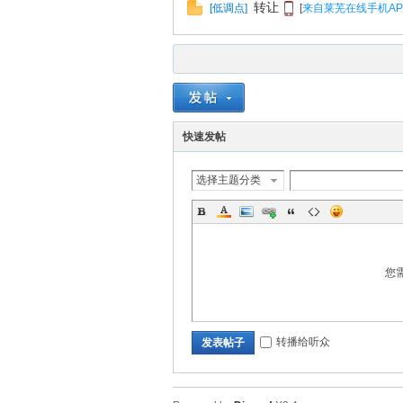
转让
[
低调点
]
[
来自莱芜在线手机AP
快速发帖
选择主题分类
您
转播给听众
发表帖子