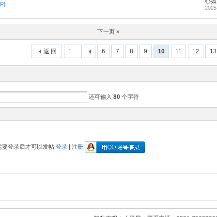
心如
P
]
2025
下一页 »
返 回
1 ...
6
7
8
9
10
11
12
13
还可输入
80
个字符
需要登录后才可以发帖
登录
|
注册