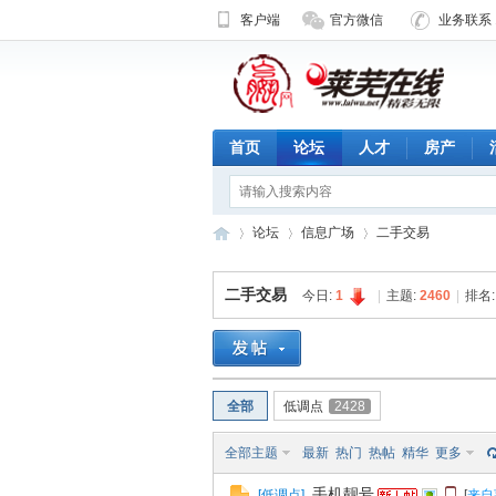
客户端
官方微信
业务联系 1
首页
论坛
人才
房产
论坛
信息广场
二手交易
二手交易
今日:
1
|
主题:
2460
|
排名
济
»
›
›
全部
低调点
2428
全部主题
最新
热门
热帖
精华
更多
手机靓号
[
低调点
]
[
来自