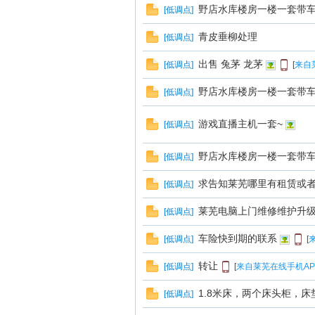
野店水库楼房一楼一套带
[
低调点
]
青皮垂柳处理
[
低调点
]
出售 兔茅 龙茅
[
低调点
]
[
来自
野店水库楼房一楼一套带
[
低调点
]
在
游戏直播主机一套~
[
低调点
]
野店水库楼房一楼一套带
[
低调点
]
求告知莱芜哪里有租赁或
[
低调点
]
莱芜电脑上门维修维护升级电话
[
低调点
]
车险快到期的联系
[
低调点
]
[
线
转让
[
低调点
]
[
来自莱芜在线手机AP
1.8米床，两个床头柜，床垫
[
低调点
]