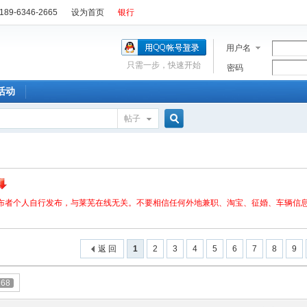
89-6346-2665
设为首页
银行
用户名
只需一步，快速开始
密码
活动
帖子
搜
索
布者个人自行发布，与莱芜在线无关。不要相信任何外地兼职、淘宝、征婚、车辆信息
返 回
1
2
3
4
5
6
7
8
9
268