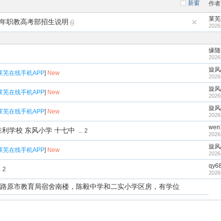
新窗
作者
莱芜
6年职教高考部招生说明
2026
缘随
2026
旋风
莱芜在线手机APP
]
New
2026
旋风
莱芜在线手机APP
]
New
2026
旋风
莱芜在线手机APP
]
New
2026
wen
利学校 东风小学 十七中
...
2
2026
旋风
莱芜在线手机APP
]
New
2026
qy6
.
2
2026
路原市教育局宿舍南楼，陈毅中学和二实小学区房，有学位
[
来
文化
2025
23
180
）50 号楼 3 楼房屋出租
New
2026