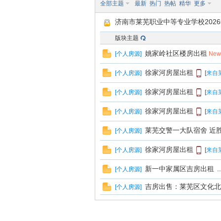
全部主题
最新
热门
热帖
精华
更多
济南市莱芜职业中等专业学校202
南
版块主题
姚家岭社区楼房出租
[
个人房源
]
New
徐家河房屋出租
[
个人房源
]
[
来自
徐家河房屋出租
[
个人房源
]
[
来自
徐家河房屋出租
[
个人房源
]
[
来自
在
莱芜交警一大队宿舍 近胜
[
个人房源
]
徐家河房屋出租
[
个人房源
]
[
来自
新一中家属区吉房出租
[
个人房源
]
..
吉房出售：莱芜区文化北
[
个人房源
]
自莱芜在线手机APP
]
...
2
3
4
5
6
..
（出租）朝阳小区（芳馨园
[
个人房源
]