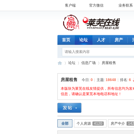
客户端
官方微信
业务联系 1
首页
论坛
人才
房产
论坛
信息广场
房屋租售
房屋租售
今日:
0
|
主题:
18648
|
排名:
6
济
本版块为莱芜在线友情提供，所有信息均为发
»
›
›
信息，请确认是莱芜本地电话和地址！
全部
个人房源
4120
房产中介
14