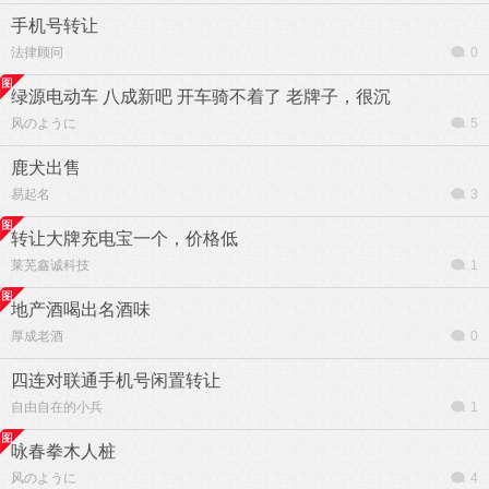
手机号转让
法律顾问
0
绿源电动车 八成新吧 开车骑不着了 老牌子，很沉
风のように
5
鹿犬出售
易起名
3
转让大牌充电宝一个，价格低
莱芜鑫诚科技
1
地产酒喝出名酒味
厚成老酒
0
四连对联通手机号闲置转让
自由自在的小兵
1
咏春拳木人桩
风のように
4