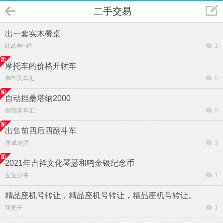
二手交易
出一套实木餐桌
此め神~经
1
摩托车的价格开轿车
御驾美车汇
0
自动挡桑塔纳2000
御驾美车汇
0
出售前四后四翻斗车
厚成老酒
3
2021年吉祥文化琴瑟和鸣金银纪念币
宝宝少爷
1
精品座机号转让，精品座机号转让，精品座机号转让。
球把子
1