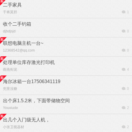
二手家具
干将莫邪
1
收个二手钓箱
djbdjsjd
0
联想电脑主机一台~
12368542@qq.com
0
处理单位库存激光打印机
雨燕衔泥
4
海尔冰箱一台17506341119
兜里没糖
0
出个床1.5.2米，下面带储物空间
Youxiude
2
出几个入门级无人机，
小张卫视器材
2