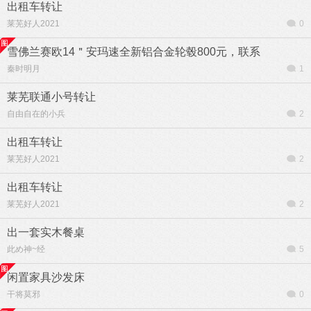
出租车转让
莱芜好人2021
0
雪佛兰赛欧14＂安玛速全新铝合金轮毂800元，联系
秦时明月
1
莱芜联通小号转让
自由自在的小兵
2
出租车转让
莱芜好人2021
2
出租车转让
莱芜好人2021
2
出一套实木餐桌
此め神~经
5
闲置家具沙发床
干将莫邪
0