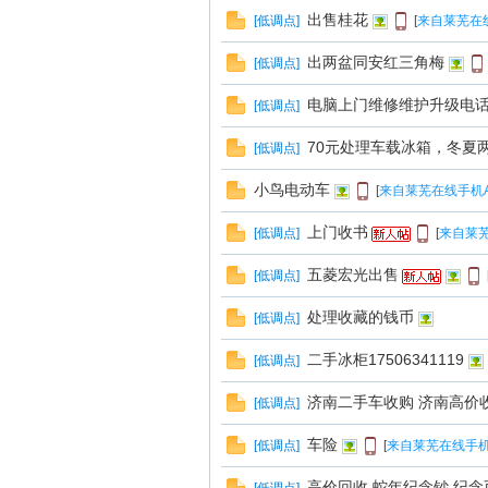
线
出售桂花
[
低调点
]
[
来自莱芜在
出两盆同安红三角梅
[
低调点
]
电脑上门维修维护升级电话13
[
低调点
]
70元处理车载冰箱，冬夏
[
低调点
]
小鸟电动车
[
来自莱芜在线手机A
莱
上门收书
[
低调点
]
[
来自莱芜
五菱宏光出售
[
低调点
]
处理收藏的钱币
[
低调点
]
二手冰柜17506341119
[
低调点
]
济南二手车收购 济南高价
[
低调点
]
芜
车险
[
低调点
]
[
来自莱芜在线手机
高价回收 蛇年纪念钞 纪念