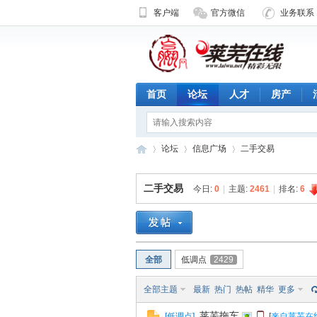
客户端
官方微信
业务联系 1
首页
论坛
人才
房产
论坛
信息广场
二手交易
二手交易
今日:
0
|
主题:
2461
|
排名:
6
济
»
›
›
全部
低调点
2429
全部主题
最新
热门
热帖
精华
更多
莱芜拖车
[
低调点
]
[
来自莱芜在