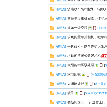
[
低调点
]
济南收车“钞”能力，高价
[
低调点
]
莱芜单反相机回收，佳能
[
低调点
]
海尔一级变频
[
低调点
]
[
来自莱
在
求购闲置单反相机，微单
[
低调点
]
手机靓号可以帮你扩大生
[
低调点
]
求购闲置老式数码相机
[
低调点
]
太阳能增压泵处理
[
低调点
]
[
家电回收
[
低调点
]
[
来自莱芜在
太阳能处理
[
低调点
]
[
来自莱芜
线
靓号
[
低调点
]
[
来自莱芜在线手机
整新托盘30一个 送货上门 18
[
低调点
]