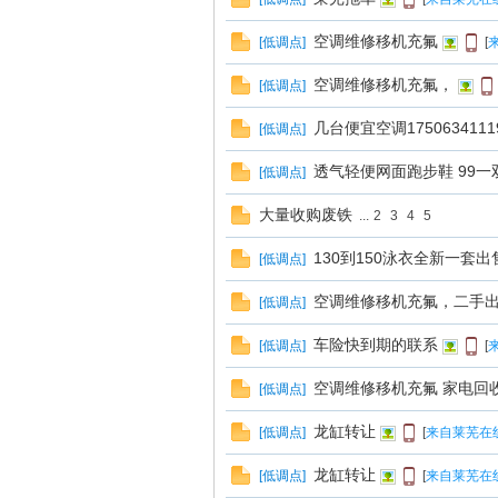
空调维修移机充氟
[
低调点
]
[
南
空调维修移机充氟，
[
低调点
]
几台便宜空调1750634111
[
低调点
]
透气轻便网面跑步鞋 99一
[
低调点
]
大量收购废铁
...
2
3
4
5
130到150泳衣全新一套出
[
低调点
]
在
空调维修移机充氟，二手出售。
[
低调点
]
车险快到期的联系
[
低调点
]
[
空调维修移机充氟 家电回
[
低调点
]
龙缸转让
[
低调点
]
[
来自莱芜在
龙缸转让
[
低调点
]
[
来自莱芜在