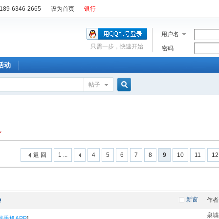
89-6346-2665
设为首页
银行
用户名
只需一步，快速开始
密码
活动
帖子
搜
索
返 回
1 ...
4
5
6
7
8
9
10
11
12
新窗
作者
泉城
线手机APP
]