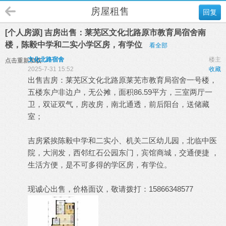
房屋租售
回复
[个人房源] 吉房出售：莱芜区文化北路原市教育局宿舍南
楼，陈毅中学和二实小学区房，有学位
看全部
文化北路宿舍
楼主
点击重新加载
2025-7-31 15:52
收藏
出售吉房：莱芜区文化北路原莱芜市教育局宿舍一号楼，
五楼东户非边户，无公摊，面积86.59平方，三室两厅一
卫，双证双气，房改房，南北通透，前后阳台，送储藏
室；
吉房紧挨陈毅中学和二实小、机关二区幼儿园，北临中医
院，大润发，西邻红石公园东门，宾馆商城，交通便捷 ，
生活方便，是不可多得的学区房，有学位。
现诚心出售，价格面议，敬请拨打：15866348577