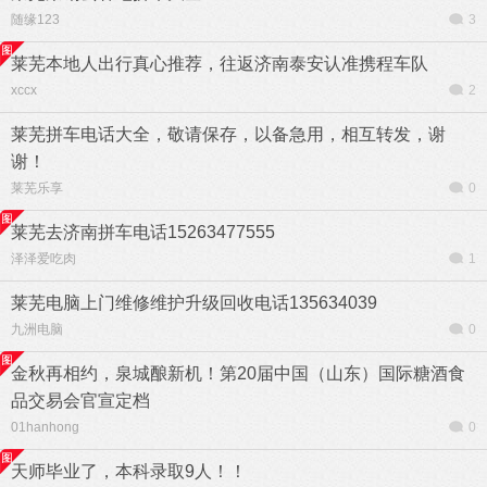
随缘123
3
莱芜本地人出行真心推荐，往返济南泰安认准携程车队
xccx
2
莱芜拼车电话大全，敬请保存，以备急用，相互转发，谢
谢！
莱芜乐享
0
莱芜去济南拼车电话15263477555
泽泽爱吃肉
1
莱芜电脑上门维修维护升级回收电话135634039
九洲电脑
0
金秋再相约，泉城酿新机！第20届中国（山东）国际糖酒食
品交易会官宣定档
01hanhong
0
天师毕业了，本科录取9人！！