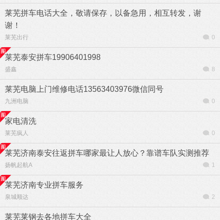
莱芜拼车电话大全，敬请保存，以备急用，相互转发，谢
谢！
莱芜出行
0
莱芜泰安拼车19906401998
盛鑫
8
莱芜电脑上门维修电话13563403976微信同号
九洲电脑
0
家电清洗
莱芜疯人
0
莱芜济南泰安往返拼车哪家最让人放心？靠谱车队实测推荐
扬帆起航A
1
莱芜济南专业拼车服务
泉城顺达
2
莱芜莱钢去各地拼车大全