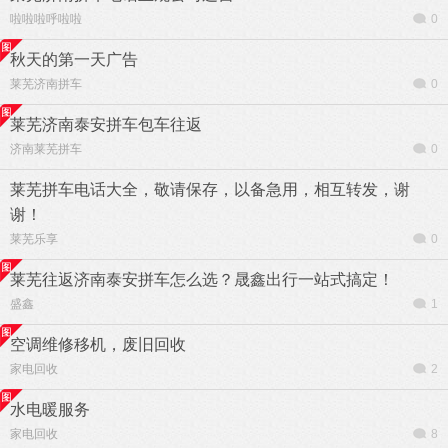
啦啦啦呼啦啦
0
秋天的第一天广告
莱芜济南拼车
0
莱芜济南泰安拼车包车往返
济南莱芜拼车
0
莱芜拼车电话大全，敬请保存，以备急用，相互转发，谢
谢！
莱芜乐享
0
莱芜往返济南泰安拼车怎么选？晟鑫出行一站式搞定！
盛鑫
1
空调维修移机，废旧回收
家电回收
2
水电暖服务
家电回收
8