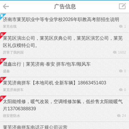
广告信息
济南市莱芜职业中等专业学校2026年职教高考部招生说明
莱芜在线
1
莱芜区演出公司，莱芜区庆典公司，莱芜区演艺公司，莱芜
区礼仪模特公司。
厉害了我的国
1602
晟鑫出行｜莱芜济南·泰安 拼车/包车/顺风车
盛鑫
0
莱芜济南拼车【本地司机 全新车辆】18663451403
莱芜济南拼车
0
太阳能维修，暖气改装，空调维修加氟，低价售太阳能暖气
片13706388839
德安密防水
24
莱芜济南拼车电话正规公司运营