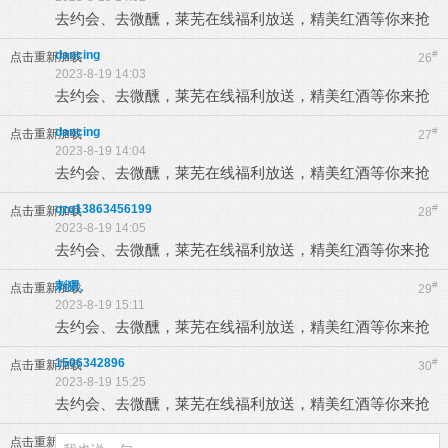
去约会、去微醺，莱芜在线福利放送，精美红酒等你来抢
dancing
#
点击重新加载
26
2023-8-19 14:03
去约会、去微醺，莱芜在线福利放送，精美红酒等你来抢
dancing
#
点击重新加载
27
2023-8-19 14:04
去约会、去微醺，莱芜在线福利放送，精美红酒等你来抢
qzq13863456199
#
点击重新加载
28
2023-8-19 14:05
去约会、去微醺，莱芜在线福利放送，精美红酒等你来抢
刺猬、
#
点击重新加载
29
2023-8-19 15:11
去约会、去微醺，莱芜在线福利放送，精美红酒等你来抢
1506342896
#
点击重新加载
30
2023-8-19 15:25
去约会、去微醺，莱芜在线福利放送，精美红酒等你来抢
点击重新加载