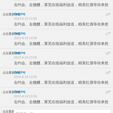
去约会、去微醺，莱芜在线福利放送，精美红酒等你来抢
dancing
#
点击重新加载
16
2023-8-19 13:58
去约会、去微醺，莱芜在线福利放送，精美红酒等你来抢
dancing
#
点击重新加载
17
2023-8-19 13:58
去约会、去微醺，莱芜在线福利放送，精美红酒等你来抢
dancing
#
点击重新加载
18
2023-8-19 13:59
去约会、去微醺，莱芜在线福利放送，精美红酒等你来抢
dancing
#
点击重新加载
19
2023-8-19 13:59
去约会、去微醺，莱芜在线福利放送，精美红酒等你来抢
dancing
#
点击重新加载
20
2023-8-19 13:59
去约会、去微醺，莱芜在线福利放送，精美红酒等你来抢
点击重新加载