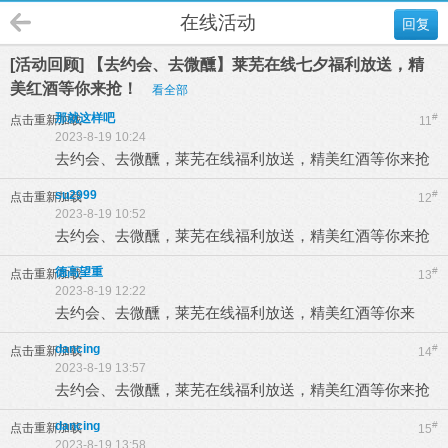
在线活动
回复
[活动回顾] 【去约会、去微醺】莱芜在线七夕福利放送，精
美红酒等你来抢！
看全部
那就这样吧
#
点击重新加载
11
2023-8-19 10:24
去约会、去微醺，莱芜在线福利放送，精美红酒等你来抢
su2999
#
点击重新加载
12
2023-8-19 10:52
去约会、去微醺，莱芜在线福利放送，精美红酒等你来抢
德高望重
#
点击重新加载
13
2023-8-19 12:22
去约会、去微醺，莱芜在线福利放送，精美红酒等你来
dancing
#
点击重新加载
14
2023-8-19 13:57
去约会、去微醺，莱芜在线福利放送，精美红酒等你来抢
dancing
#
点击重新加载
15
2023-8-19 13:58