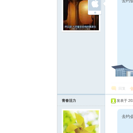
去约
回复
青春活力
发表于 2023
去约