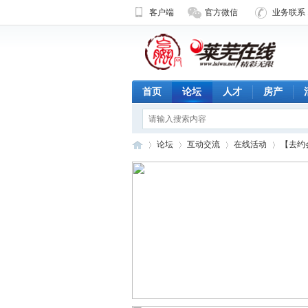
客户端
官方微信
业务联系 1
首页
论坛
人才
房产
论坛
互动交流
在线活动
【去约
济
»
›
›
›