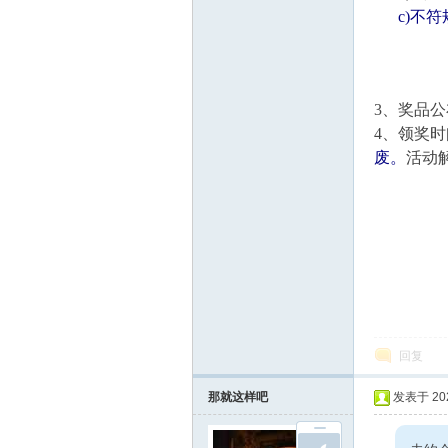
c)不符
3、奖品公布
4、领奖时间
在
废。
活动
线
回复
那就这样吧
发表于 2023