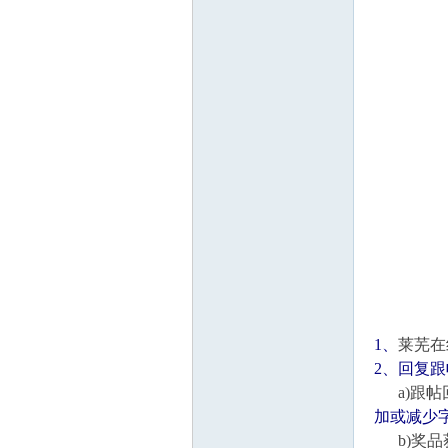
线
莱
1、
莱芜在
2、回复
a)跟帖
芜
加或减少
b)奖品