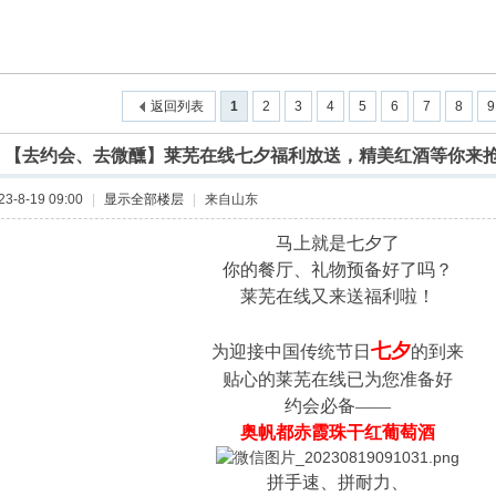
返回列表
1
2
3
4
5
6
7
8
9
]
【去约会、去微醺】莱芜在线七夕福利放送，精美红酒等你来
-8-19 09:00
|
显示全部楼层
|
来自山东
马上就是七夕了
你的餐厅、礼物预备好了吗？
莱芜在线又来送福利啦！
七夕
为迎接中国传统节日
的到来
贴心的莱芜在线已为您准备好
约会必备——
奥帆都赤霞珠干红葡萄酒
拼手速、拼耐力、