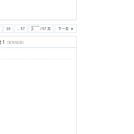
10
... 57
/ 57 页
下一页
抢！
[复制链接]