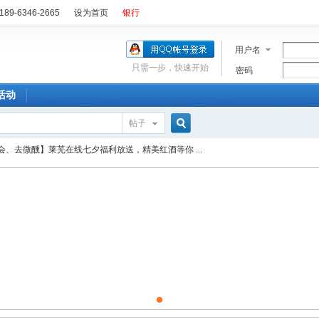
89-6346-2665
设为首页
银行
用户名
只需一步，快速开始
密码
活动
帖子
搜
会、去微醺】莱芜在线七夕福利放送，精美红酒等你 ...
索