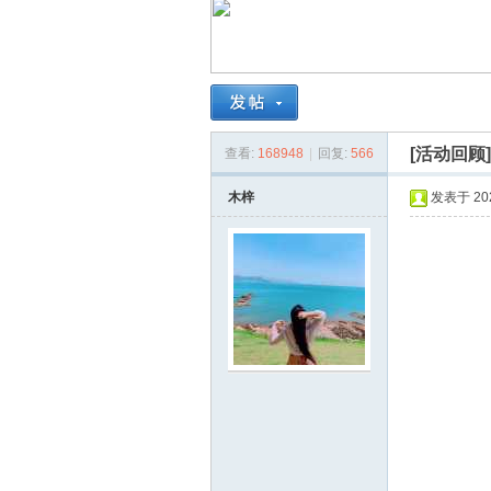
南
[活动回顾
查看:
168948
|
回复:
566
木梓
发表于 2023
在