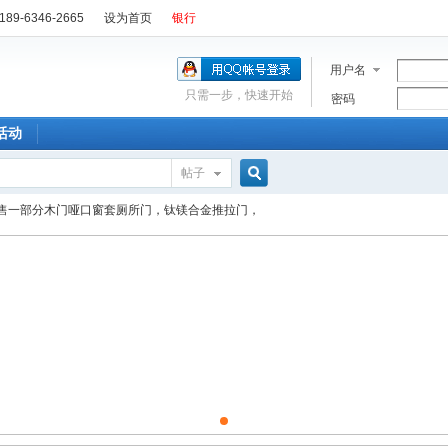
89-6346-2665
设为首页
银行
用户名
只需一步，快速开始
密码
活动
帖子
搜
售一部分木门哑口窗套厕所门，钛镁合金推拉门，
索