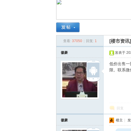
南
[楼市资讯
查看:
37050
|
回复:
1
徽豪
发表于 2021
低价出售一
限。联系微信
在
回复
徽豪
楼主
|
发