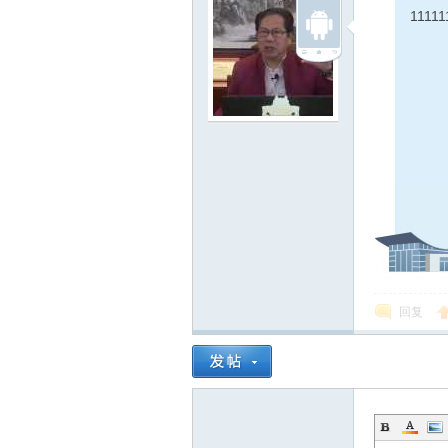
线
11111
莱
回复
芜