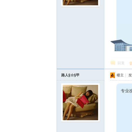
回复
路人§☆§甲
楼主
|
发
专业改水