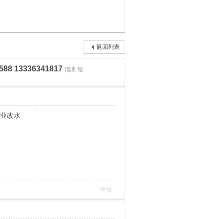
返回列表
8 13336341817
[复制链
8专业改水
举报