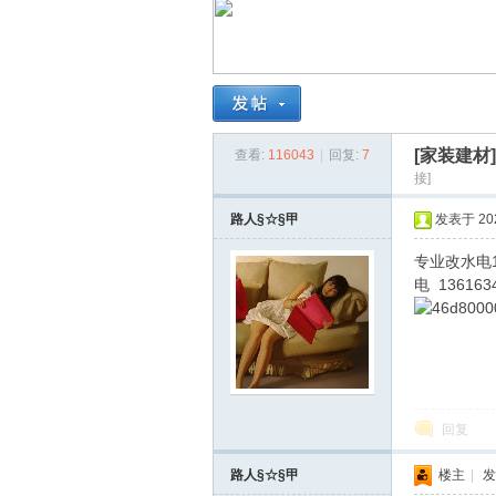
南
[家装建材
查看:
116043
|
回复:
7
接]
路人§☆§甲
发表于 2021
专业改水电133
在
电 136163
回复
路人§☆§甲
楼主
|
发