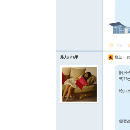
回复
路人§☆§甲
楼主
|
发
旧房
式都
目
给排
一
1、
需要
2、