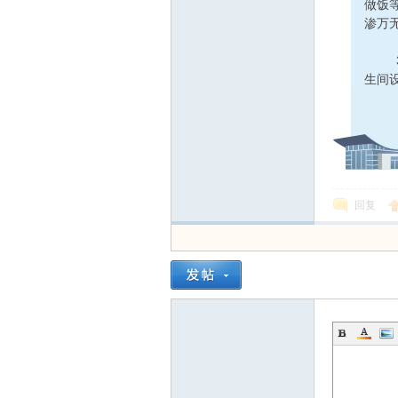
做饭
渗万
3、
生间
回复