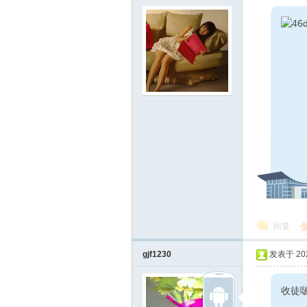
线
莱
回复
gjf1230
发表于 2021
芜
收徒