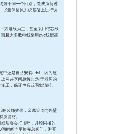
座均属于同一个回路，造成负荷过
)，尽量保留原系统基础上进行调
5平方电线为主，甚至采用铝芯线
而且大多数电线采用pvc线槽甚
己安装adsl，因为这
上网共享问题解决;对于老房的
作施工，保证声音或图象清晰。
影响装饰效果，金属管道内外壁
材质管材。
会打招呼，并给同楼的
：00间时间内更换完总阀门，避开