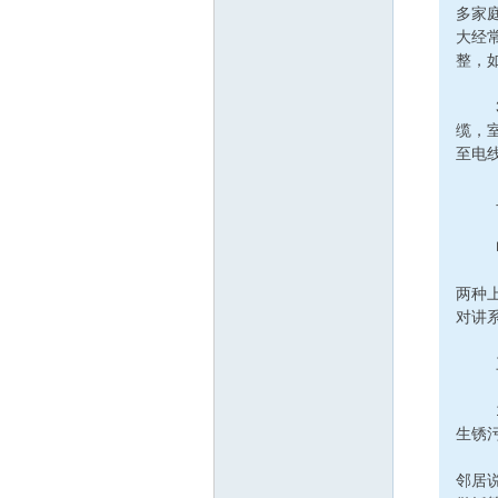
多家
大经
整，
3、
缆，
至电
二
电话
解决
两种
对讲
三、
1、
生锈
2
邻居说