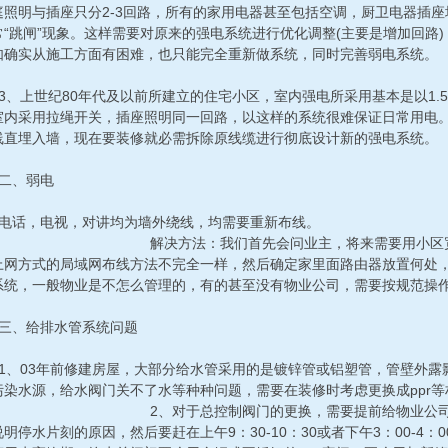
庭照明与插座只分2-3回路，所有的家用电器甚至包括空调，厨卫电器插
常“跳闸”现象。这样需要对原来的强电系统进行优化调整(主要是增加回路
如确实从施工方面有困难，也只能完全重新做系统，同时完善弱电系统。
上世纪80年代及以前所建立的住宅小区，室内强电所采用基本是以1.
室内采用拉绳开关，插座照明同一回路，以这样的系统很难保证日常用电。
线直埋入墙，现在要装修就必需拆除原线缆进行彻底设计新的强电系统。
、弱电
，电视，对讲均为墙外绕线，均需要重新布线。
方法：我们首先会问业主，将来需要用小区宽带还是自
上网方式的局域网布线方法不完全一样，然后确定家里面路由器放置何处，
系统，一般物业是不怎么管理的，有的甚至没有物业公司，需要按规范操
给排水管系统问题
03年前修建房屋，大部分给水管采用的是镀锌管或铝塑管，管壁外露
污染水源，给水阀门关不了水等种种问题，需要在装修时考虑更换成ppr等
、对于总控制阀门的更换，需要提前给物业公司或居委
明停水片刻的原因，然后要赶在上午9：30-10：30或者下午3：00-4