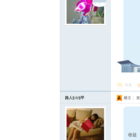
在
回复
路人§☆§甲
楼主
|
发
线
收徒