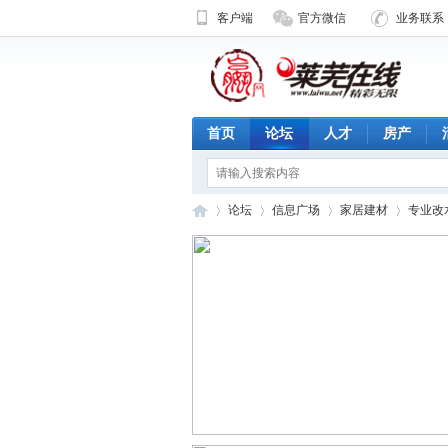
客户端
官方微信
业务联系 1
首页
论坛
人才
房产
论坛
信息广场
家居建材
专业改水电
济
»
›
›
›