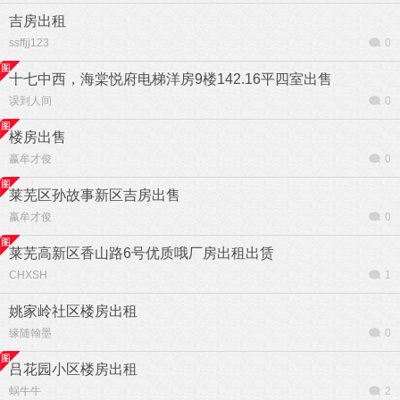
吉房出租
ssffjj123
0
十七中西，海棠悦府电梯洋房9楼142.16平四室出售
误到人间
0
楼房出售
嬴牟才俊
0
莱芜区孙故事新区吉房出售
嬴牟才俊
0
莱芜高新区香山路6号优质哦厂房出租出赁
CHXSH
1
姚家岭社区楼房出租
缘随翰墨
0
吕花园小区楼房出租
蜗牛牛
2