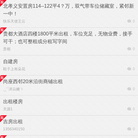
北孝义安置房114--122平4？万，双气带车位储藏室，紧邻新
一中！
快乐天使王云
0
贵都大酒店四楼1800平米出租，车位充足，无物业费，接手
可干；也可整租或分租写字间
贵都
0
自建房
鞋子上有朵花
0
尚座西邻20米沿街商铺出租
._ˉ`洣尛嬾ㄋ
0
出租楼房
天源1
0
吉房出租
1356340150
0