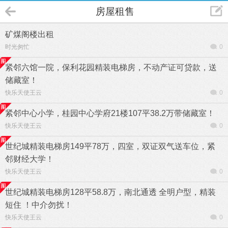
房屋租售
矿煤阁楼出租
时光匆忙
0
紧邻六馆一院，保利花园精装电梯房，不动产证可贷款，送
储藏室！
快乐天使王云
0
紧邻中心小学，桂园中心学府21楼107平38.2万带储藏室！
快乐天使王云
0
世纪城精装电梯房149平78万，四室，双证双气送车位，紧
邻财经大学！
快乐天使王云
0
世纪城精装电梯房128平58.8万，南北通透 全明户型，精装
短住 ！中介勿扰！
快乐天使王云
0