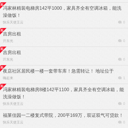
冯家林精装电梯房142平1000，家具齐全有空调冰箱，能洗
澡做饭！
快乐天使王云
0
吉房出租
亓东光
0
吉房出租
亓东光
0
夜店社区居民楼一楼一套带车库！急需转让！ 地址位于
嗨起来
1
冯家林精装电梯房8楼142平1100，家具齐全有空调冰箱，能
洗澡做饭！
快乐天使王云
0
福莱佳园一二楼复式带院，200平169万，双证双气可贷款！
快乐天使王云
0