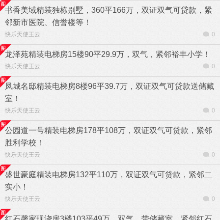
书香美域精装独栋别墅，360平166万，双证双气可贷款，紧
邻新市医院、信誉楼等！
快乐天使王云
0
龙泽苑精装电梯房15楼90平29.9万，双气，紧邻裕丰小学！
快乐天使王云
0
凤城名邸精装电梯房8楼96平39.7万，双证双气可贷款送储藏
室！
快乐天使王云
0
公园道一号精装电梯房178平108万，双证双气可贷款，紧邻
胜利学校！
快乐天使王云
0
盛世豪庭精装电梯房132平110万，双证双气可贷款，紧邻二
实小！
快乐天使王云
0
红石馨家现浇房3楼103平49万，双气，带储藏室，紧邻红石