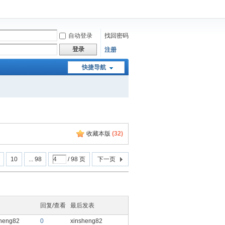
自动登录
找回密码
登录
注册
快捷导航
收藏本版
(
32
)
10
... 98
/ 98 页
下一页
回复/查看
最后发表
sheng82
0
xinsheng82