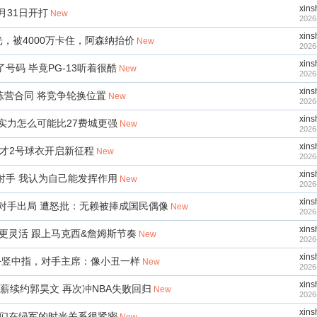
xin
月31日开打
New
2026
xin
光，被4000万卡住，阿森纳抬价
New
2026
xin
号码 毕竟PG-13听着很酷
New
2026
xin
训练营合同 将竞争轮换位置
New
2026
xin
实力怎么可能比27费城更强
New
2026
xin
才2号球衣开启新征程
New
2026
xin
射手 我认为自己能发挥作用
New
2026
xin
对手出局 遭怒批：无赖被捧成国民偶像
New
2026
xin
更灵活 跟上马克西&詹姆斯节奏
New
2026
xin
+竖中指，对手主席：像小丑一样
New
2026
xin
顶薪续约郭昊文 再次冲NBA失败回归
New
2026
xin
我们在绿军的时光关系很紧密