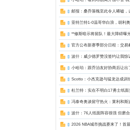
[
]
邮报：桑乔落魄至此令人唏嘘，
[
]
亚特兰特1-0温哥华白浪，胡利
[
]
**修斯暗示将留队！最大障碍曝
[
]
在
官方公布新赛季部分日程：交易截
[
]
波什：威少德罗赞没签约让我惊
[
]
小哈珀：跟乔治友好协商后让出了
[
]
Scotto：小杰克逊与猛龙达成
[
]
杜兰特：实在不明白17勇士纸面
[
]
冯泰奇奥谈留守热火：莱利和斯
[
]
线
波什：76人纸面阵容很强 但磨
[
]
2026 NBA城市挑战赛来了！
[
]