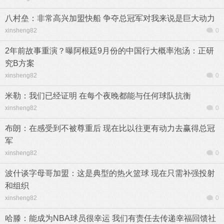
八村垒：非常高兴加盟快船 争夺总冠军对我来说是巨大动力
xinsheng82
0
2年前故事重演？曝阿根廷9月份的中国行大概率泡汤：正研
究B方案
xinsheng82
0
米勒：我们已经证明 在每个夜晚都能与任何球队抗衡
xinsheng82
0
布朗：在感受到不被尊重后 现在比以往更有动力去赢得总冠
军
xinsheng82
0
波什谈字母哥加盟：这是典型的热火篮球 现在只需补强投射
和组织
xinsheng82
0
哈滕：能成为NBA球员很幸运 我们有责任去传递幸福回馈社