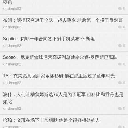
球员
xinsheng82
0
布朗：我提议夺冠了全队一起去跳伞 老詹第一个投了反对票
xinsheng82
0
Scotto：鹈鹕一年合同签下射手凯莱布-休斯坦
xinsheng82
0
Scotto：尼克斯篮球运营高级副总裁格尔森-罗萨斯已离队
xinsheng82
0
TA：克莱愿意回到家乡洛杉矶 他在那里度过了童年时光
xinsheng82
0
波什：人们吐槽詹姆斯选76人是为了冠军 但科比和乔丹也是
如此
xinsheng82
0
哈珀：文班在场下非常幽默 他是个很好相处的人
xinsheng82
0