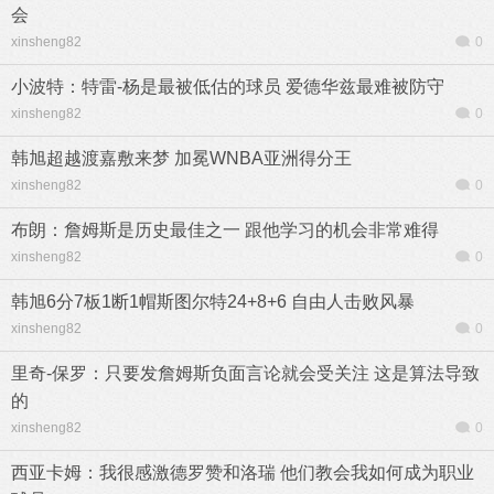
会
xinsheng82
0
小波特：特雷-杨是最被低估的球员 爱德华兹最难被防守
xinsheng82
0
韩旭超越渡嘉敷来梦 加冕WNBA亚洲得分王
xinsheng82
0
布朗：詹姆斯是历史最佳之一 跟他学习的机会非常难得
xinsheng82
0
韩旭6分7板1断1帽斯图尔特24+8+6 自由人击败风暴
xinsheng82
0
里奇-保罗：只要发詹姆斯负面言论就会受关注 这是算法导致
的
xinsheng82
0
西亚卡姆：我很感激德罗赞和洛瑞 他们教会我如何成为职业