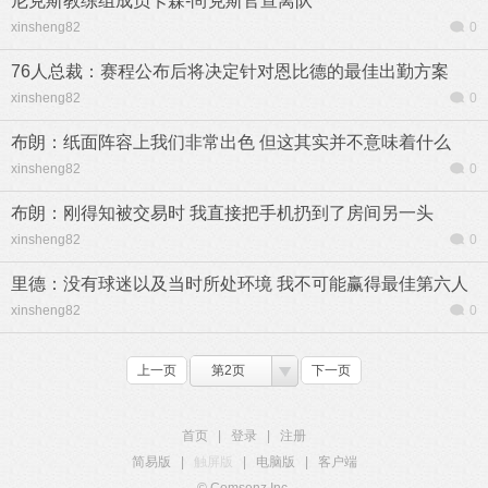
尼克斯教练组成员卡森-尚克斯官宣离队
xinsheng82
0
76人总裁：赛程公布后将决定针对恩比德的最佳出勤方案
xinsheng82
0
布朗：纸面阵容上我们非常出色 但这其实并不意味着什么
xinsheng82
0
布朗：刚得知被交易时 我直接把手机扔到了房间另一头
xinsheng82
0
里德：没有球迷以及当时所处环境 我不可能赢得最佳第六人
xinsheng82
0
上一页
第2页
下一页
首页
|
登录
|
注册
简易版
|
触屏版
|
电脑版
|
客户端