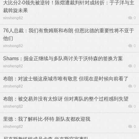
大比分2-0领先被逆转！陈熠遭裁判针对成转折：于子洋与主
裁斡旋未果
xinsheng82
0
76人总裁：我们有詹姆斯和布朗 但恩比德的重要性将不亚于
他们
xinsheng82
0
Shams：掘金正继续与多队商讨关于沃特森的签换方案
xinsheng82
0
布朗：对波士顿这座城市唯有敬意 但现在是时候向前看了
xinsheng82
0
布朗：被交易并没有太惊讶 但对离队的整个过程感到失望
xinsheng82
0
里德：我了解科比-怀特 新队友都欢迎我
xinsheng82
0