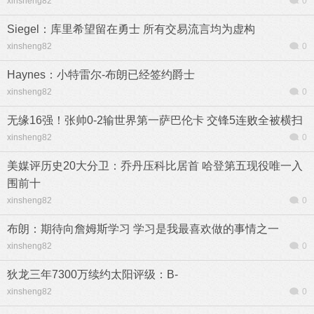
xinsheng82
0
Siegel：库里希望留在勇士 所有交易流言均为虚构
xinsheng82
0
Haynes：小特雷尔-布朗已经签约爵士
xinsheng82
0
无缘16强！张帅0-2输世界第一萨巴伦卡 交锋5连败全被横扫
xinsheng82
0
美媒评历史20大分卫：乔丹压科比居首 哈登第五现役唯一入
围前十
xinsheng82
0
布朗：期待向詹姆斯学习 学习是我最喜欢做的事情之一
xinsheng82
0
狄龙三年7300万续约太阳评级：B-
xinsheng82
0