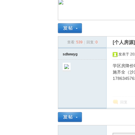
南
[个人房源
查看:
539
|
回复:
0
sdlwwyg
发表于 2026
学区房降价
施齐全（沙
在
1786345
回复