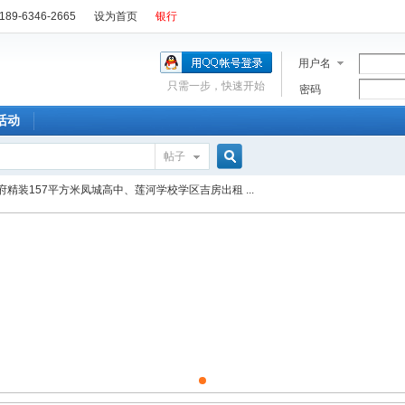
89-6346-2665
设为首页
银行
用户名
只需一步，快速开始
密码
活动
帖子
搜
府精装157平方米凤城高中、莲河学校学区吉房出租 ...
索