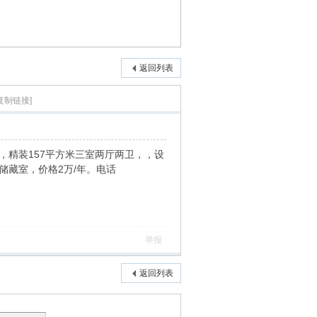
返回列表
复制链接]
，精装157平方米三室两厅两卫，，设
储藏室，价格2万/年。电话
举报
返回列表