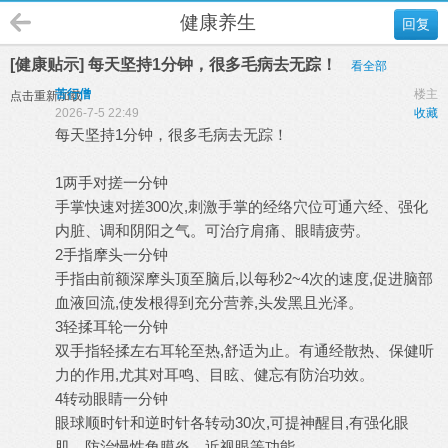
健康养生
回复
[健康贴示] 每天坚持1分钟，很多毛病去无踪！
看全部
苦行僧
楼主
点击重新加载
2026-7-5 22:49
收藏
每天坚持1分钟，很多毛病去无踪！
1两手对搓一分钟
手掌快速对搓300次,刺激手掌的经络穴位可通六经、强化
内脏、调和阴阳之气。可治疗肩痛、眼睛疲劳。
2手指摩头一分钟
手指由前额深摩头顶至脑后,以每秒2~4次的速度,促进脑部
血液回流,使发根得到充分营养,头发黑且光泽。
3轻揉耳轮一分钟
双手指轻揉左右耳轮至热,舒适为止。有通经散热、保健听
力的作用,尤其对耳鸣、目眩、健忘有防治功效。
4转动眼睛一分钟
眼球顺时针和逆时针各转动30次,可提神醒目,有强化眼
肌、防治慢性角膜炎、近视眼等功能。