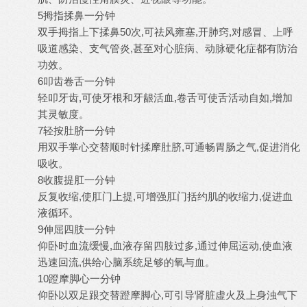
5拇指揉鼻一分钟
双手拇指上下揉鼻50次,可祛风雍塞,开肺窍,对感冒、上呼
吸道感染、支气管炎,甚至对心脏病、动脉硬化症都有防治
功效。
6叩齿卷舌一分钟
轻叩牙齿,可使牙根和牙龈活血,卷舌可使舌活动自如,增加
其灵敏度。
7轻按肚脐一分钟
用双手掌心交替顺时针揉摩肚脐,可通畅胃肠之气,促进消化
吸收。
8收腹提肛一分钟
反复收缩,使肛门上提,可增强肛门括约肌的收缩力,促进血
液循环。
9伸屈四肢一分钟
仰卧时血流缓慢,血液存留四肢过多,通过伸屈运动,使血液
迅速回流,供给心脑系统足够的氧与血。
10蹬摩脚心一分钟
仰卧以双足跟交替蹬摩脚心,可引导肾脏虚火及上身浊气下