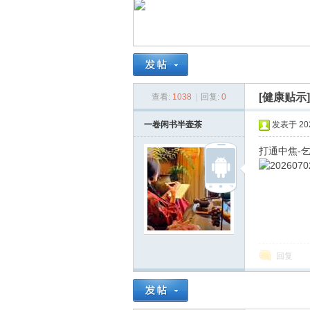
南
[健康贴示
查看:
1038
|
回复:
0
一卷闲书半壶茶
发表于 2026
打通中焦-
在
回复