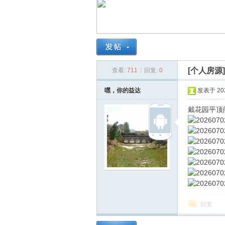
南
[个人房源
查看:
711
|
回复:
0
嘿，你的益达
发表于 2026
戴花园平顶
在
回复