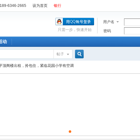
89-6346-2665
设为首页
银行
用户名
只需一步，快速开始
密码
活动
帖子
搜
平顶阁楼出租，拎包住，紧临花园小学有空调
索