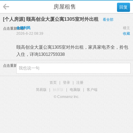
房屋租售
回复
[个人房源] 颐高创业大厦公寓1305室对外出租
看全部
金德利民
楼主
点击重新加载
2026-6-22 08:39
收藏
颐高创业大厦公寓1305室对外出租，家具家电齐全，拎包
入住，详询13012759338
点击重新加载
首页
|
登录
|
注册
简易版
|
触屏版
|
电脑版
|
客户端
© Comsenz Inc.