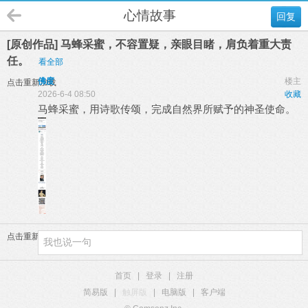
心情故事
回复
[原创作品] 马蜂采蜜，不容置疑，亲眼目睹，肩负着重大责
任。
看全部
佛度
楼主
点击重新加载
2026-6-4 08:50
收藏
马蜂采蜜，用诗歌传颂，完成自然界所赋予的神圣使命。
点击重新加载
首页
|
登录
|
注册
简易版
|
触屏版
|
电脑版
|
客户端