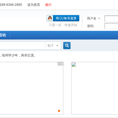
89-6346-2665
设为首页
银行
用户名
只需一步，快速开始
密码
活动
帖子
搜
，恰同学少年，风华正茂。
索