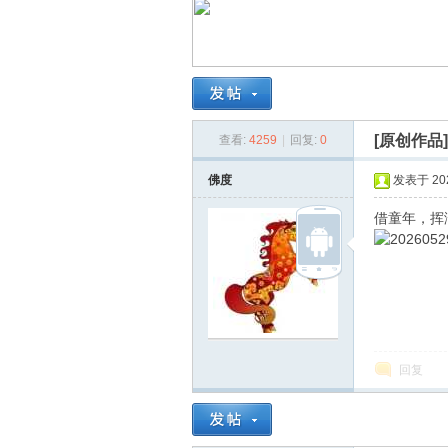
南
[原创作品
查看:
4259
|
回复:
0
佛度
发表于 2026
借童年，挥
在
回复