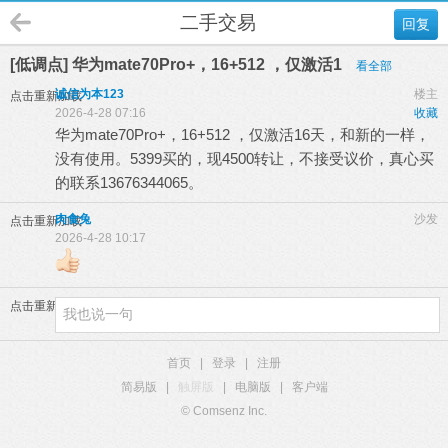
二手交易
回复
[低调点] 华为mate70Pro+，16+512 ，仅激活1
看全部
诚信为本123
楼主
点击重新加载
2026-4-28 07:16
收藏
华为mate70Pro+，16+512 ，仅激活16天，和新的一样，
没有使用。5399买的，现4500转让，不接受议价，真心买
的联系13676344065。
肉食兔
沙发
点击重新加载
2026-4-28 10:17
点击重新加载
首页
|
登录
|
注册
简易版
|
触屏版
|
电脑版
|
客户端
© Comsenz Inc.