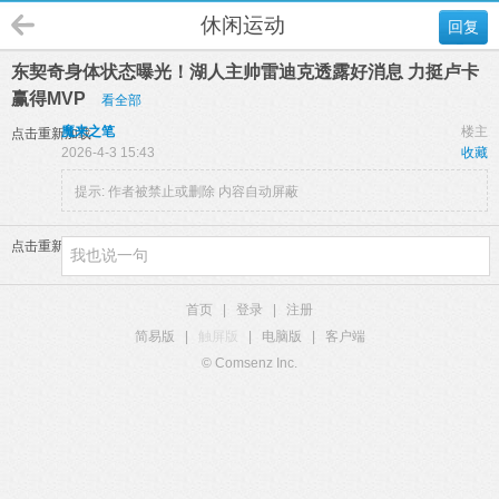
休闲运动
回复
东契奇身体状态曝光！湖人主帅雷迪克透露好消息 力挺卢卡
赢得MVP
看全部
魔来之笔
楼主
点击重新加载
2026-4-3 15:43
收藏
提示:
作者被禁止或删除 内容自动屏蔽
点击重新加载
首页
|
登录
|
注册
简易版
|
触屏版
|
电脑版
|
客户端
© Comsenz Inc.