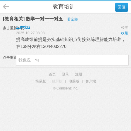
教育培训
回复
[教育相关] 数学一对一一对五
看全部
工作找我
楼主
点击重新加载
2025-10-27 08:08
收藏
提高成绩前提是夯实基础知识点衔接熟练理解能力培养，
在138分左右13044032270
点击重新加载
首页
|
登录
|
注册
简易版
|
触屏版
|
电脑版
|
客户端
© Comsenz Inc.