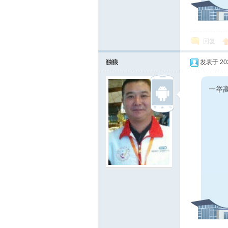
线
回复
独狼
发表于 2024
一举高
莱
芜