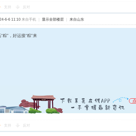
支持
反对
-6-6 11:10
来自手机
|
显示全部楼层
|
来自山东
“粽”，好运接“粽”来
支持
反对