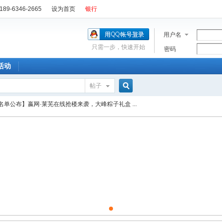
89-6346-2665
设为首页
银行
用户名
只需一步，快速开始
密码
活动
帖子
搜
名单公布】嬴网·莱芜在线抢楼来袭，大峰粽子礼盒 ...
索