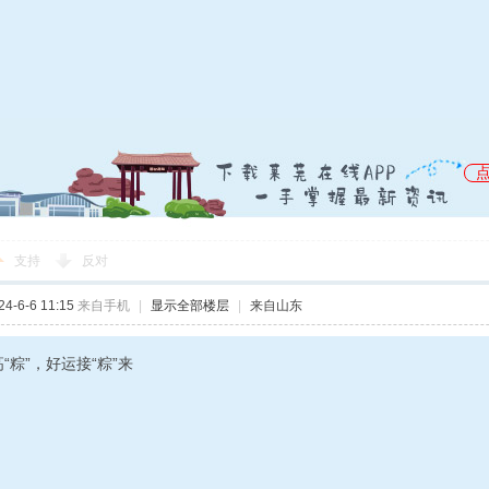
支持
反对
-6-6 11:15
来自手机
|
显示全部楼层
|
来自山东
“粽”，好运接“粽”来