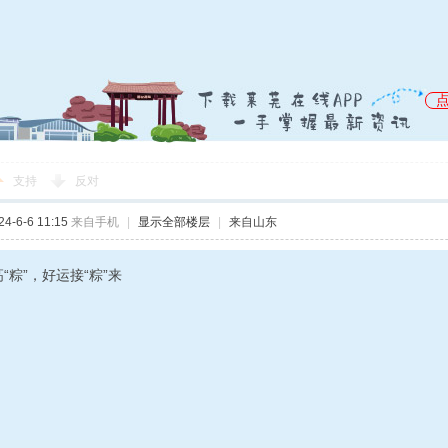
支持
反对
-6-6 11:15
来自手机
|
显示全部楼层
|
来自山东
“粽”，好运接“粽”来