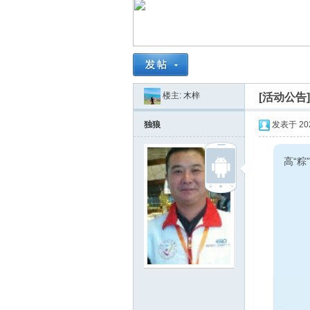
南
楼主:
木梓
[活动公告
独狼
发表于 2024
高“粽
在