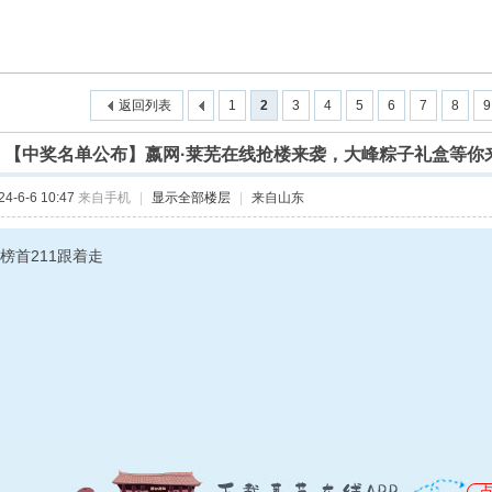
返回列表
1
2
3
4
5
6
7
8
9
]
【中奖名单公布】嬴网·莱芜在线抢楼来袭，大峰粽子礼盒等你
-6-6 10:47
来自手机
|
显示全部楼层
|
来自山东
”榜首211跟着走