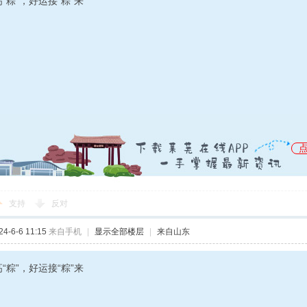
“粽”，好运接“粽”来
支持
反对
-6-6 11:15
来自手机
|
显示全部楼层
|
来自山东
“粽”，好运接“粽”来