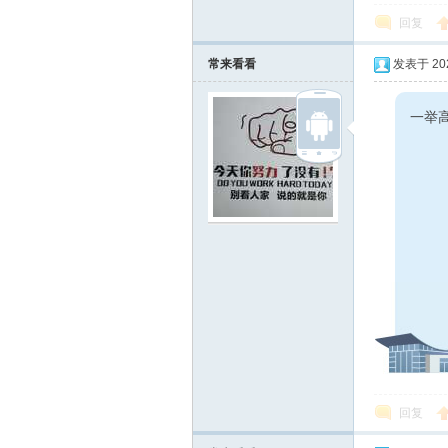
回复
常来看看
发表于 2024
一举高
在
线
回复