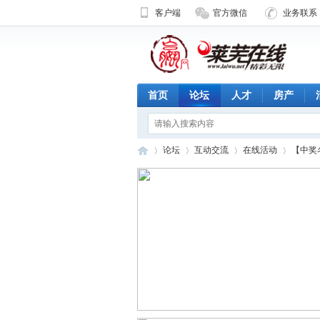
客户端
官方微信
业务联系 1
首页
论坛
人才
房产
论坛
互动交流
在线活动
【中奖
济
»
›
›
›