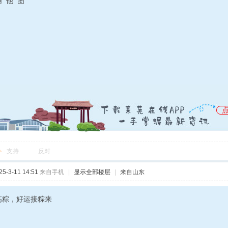
啊 他 图
支持
反对
-3-11 14:51
来自手机
|
显示全部楼层
|
来自山东
高粽，好运接粽来