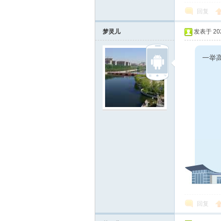
回复
梦灵儿
发表于 2024
一举高
在
线
回复