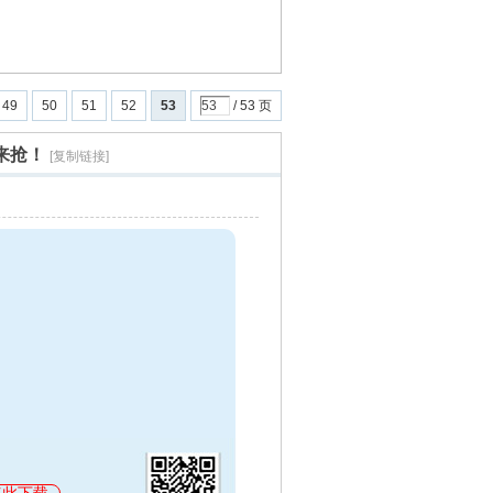
49
50
51
52
53
/ 53 页
来抢！
[复制链接]