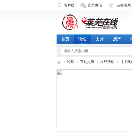
客户端
官方微信
业务联系 1
首页
论坛
人才
房产
论坛
互动交流
在线活动
【中奖
济
»
›
›
›