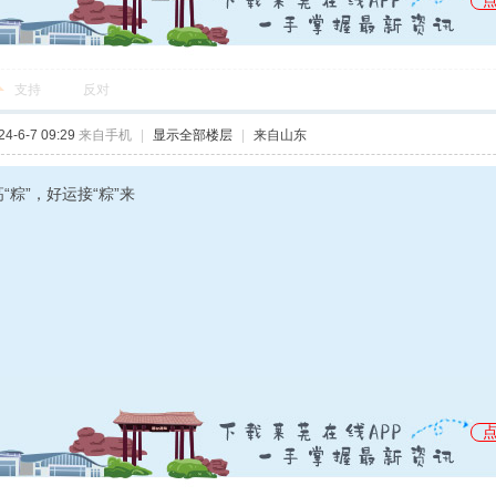
支持
反对
-6-7 09:29
来自手机
|
显示全部楼层
|
来自山东
“粽”，好运接“粽”来