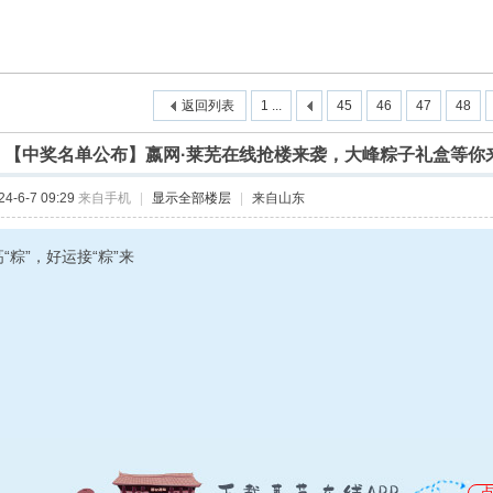
返回列表
1 ...
45
46
47
48
]
【中奖名单公布】嬴网·莱芜在线抢楼来袭，大峰粽子礼盒等你
-6-7 09:29
来自手机
|
显示全部楼层
|
来自山东
“粽”，好运接“粽”来