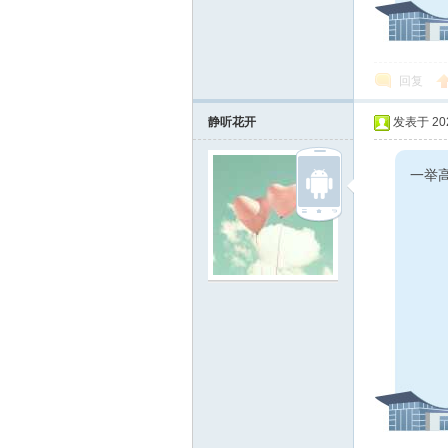
线
回复
静听花开
发表于 2024
一举高
莱
芜