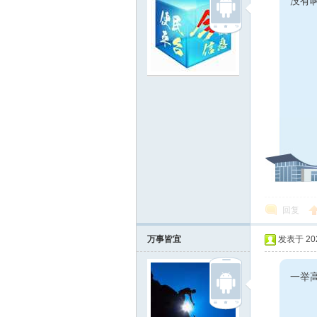
没有
回复
万事皆宜
发表于 2025
一举