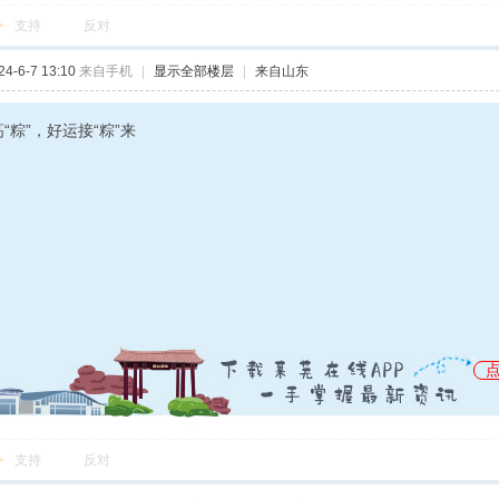
支持
反对
-6-7 13:10
来自手机
|
显示全部楼层
|
来自山东
“粽”，好运接“粽”来
支持
反对