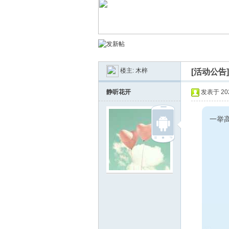
南
楼主:
木梓
[活动公告
静听花开
发表于 2024
一举高
在