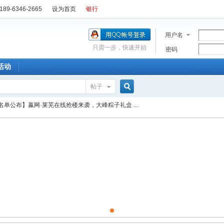
89-6346-2665
设为首页
银行
用户名
只需一步，快速开始
密码
活动
帖子
搜
名单公布】嬴网·莱芜在线抢楼来袭，大峰粽子礼盒 ...
索