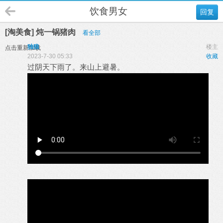
饮食男女
回复
[淘美食] 炖一锅猪肉
看全部
独狼
楼主
点击重新加载
2023-7-30 05:33
收藏
过阴天下雨了。来山上避暑。