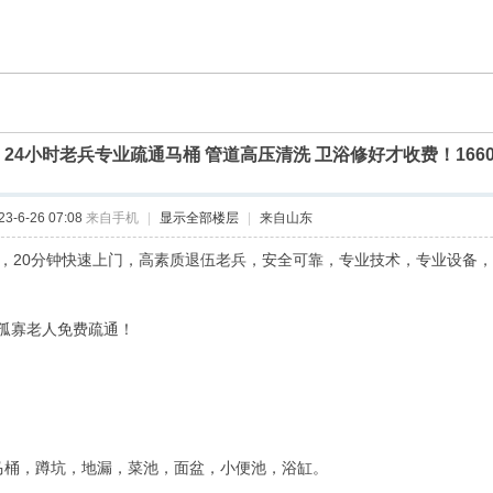
]
24小时老兵专业疏通马桶 管道高压清洗 卫浴修好才收费！16606
-6-26 07:08
来自手机
|
显示全部楼层
|
来自山东
时，20分钟快速上门，高素质退伍老兵，安全可靠，专业技术，专业设备
孤寡老人免费疏通！
马桶，蹲坑，地漏，菜池，面盆，小便池，浴缸。