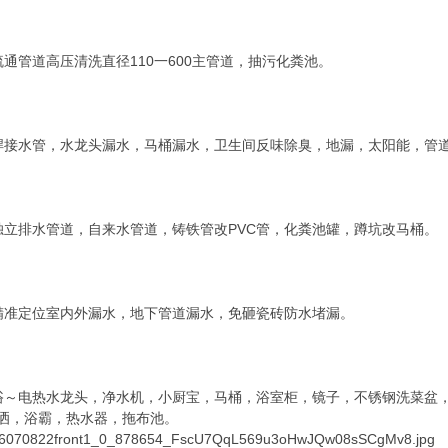
疏通管道高压清洗直径110一600主管道，抽污化粪池。
焊接水管，水龙头漏水，马桶漏水，卫生间反味除臭，地漏，太阳能，管
独立排水管道，自来水管道，铸铁管改PVC管，化粪池罐，蹲坑改马桶。
精准定位室内外漏水，地下管道漏水，免砸瓷砖防水堵漏。
浴～电热水龙头，净水机，小厨宝，马桶，浴室柜，镜子，不锈钢洗菜盆
洒，浴霸，热水器，拖布池。