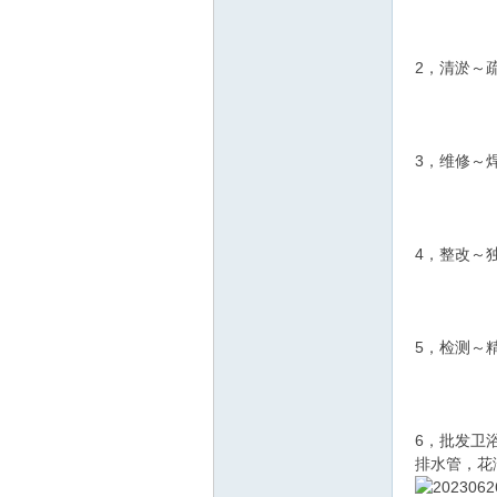
线
2，清淤～
3，维修～
莱
4，整改～
5，检测～
6，批发卫
芜
排水管，花