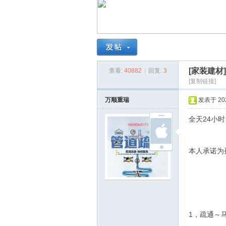
南
[家装建材
查看:
40882
|
回复:
3
[复制链接]
万顺重瑞
发表于 2023
全天24小
在
本人承诺为
1，疏通～