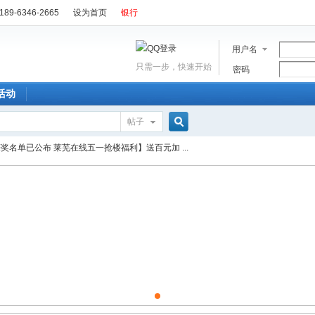
89-6346-2665
设为首页
银行
用户名
只需一步，快速开始
密码
活动
帖子
搜
获奖名单已公布 莱芜在线五一抢楼福利】送百元加 ...
索