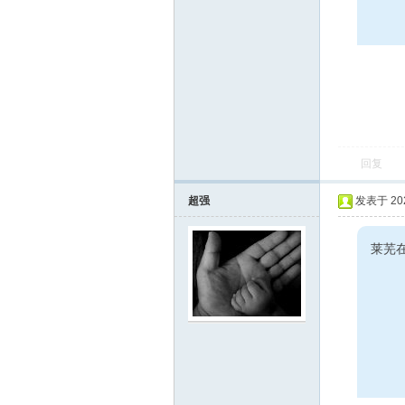
回复
超强
发表于 2023
莱芜