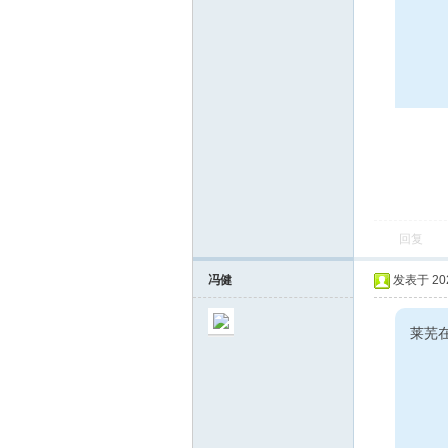
回复
冯健
发表于 2023
莱芜