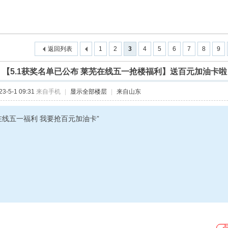
返回列表
1
2
3
4
5
6
7
8
9
]
【5.1获奖名单已公布 莱芜在线五一抢楼福利】送百元加油卡啦
-5-1 09:31
来自手机
|
显示全部楼层
|
来自山东
在线五一福利 我要抢百元加油卡”