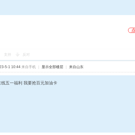
支持
反对
-5-1 10:44
来自手机
|
显示全部楼层
|
来自山东
在线五一福利 我要抢百元加油卡