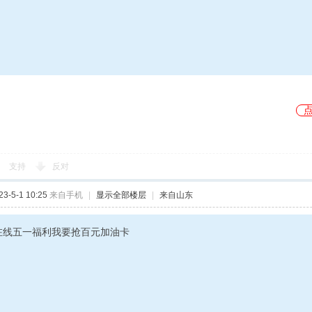
支持
反对
-5-1 10:25
来自手机
|
显示全部楼层
|
来自山东
在线五一福利我要抢百元加油卡