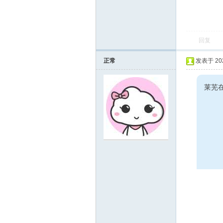
线
回复
正常
发表于 2023
莱芜
莱
芜