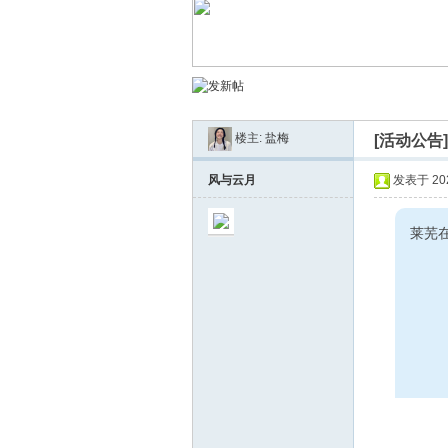
南
楼主:
盐梅
[活动公告
风与云月
发表于 2023
莱芜
在