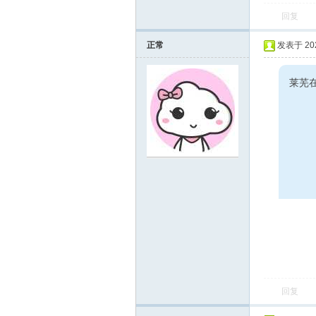
回复
正常
发表于 2023
莱芜
在
线
回复