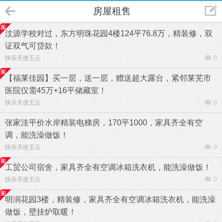
房屋租售
汶源学校对过，东方明珠花园4楼124平76.8万，精装修，双
证双气可贷款！
快乐天使王云
0
【福莱佳园】买一层，送一层，赠送超大露台，紧邻莱芜市
医院仅需45万+16平储藏室！
快乐天使王云
0
张家洼平价水岸精装电梯房，170平1000，家具齐全有空
调，能洗澡做饭！
快乐天使王云
0
工贸公司宿舍，家具齐全有空调冰箱洗衣机，能洗澡做饭！
快乐天使王云
0
明润花园3楼，精装修，家具齐全有空调冰箱洗衣机，能洗澡
做饭，壁挂炉取暖！