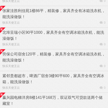
快乐天使王云
0
张家洼胜利佳苑1楼86平，精装修，家具齐全有冰箱洗衣机，
能洗澡做饭！
快乐天使王云
0
北埠呈瑞小区90平1000，家具齐全有空调冰箱洗衣机，能洗
澡做饭！
快乐天使王云
0
劳保公司宿舍120平，精装修，家具齐全有空调冰箱洗衣机，
能洗澡做饭！
快乐天使王云
0
紧邻贵都超市，啤酒厂宿舍3楼90平600，家具齐全有空调冰
箱，能洗澡做饭！
快乐天使王云
0
赢兴园电梯洋房8楼141平168万，双证双气可贷款送两个储
藏室！