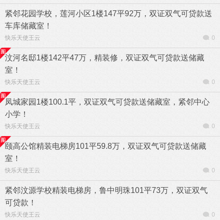
紧邻花园学校，莲河小区1楼147平92万，双证双气可贷款送
车库储藏室！
快乐天使王云
0
汶河名邸1楼142平47万，精装修，双证双气可贷款送储藏
室！
快乐天使王云
0
凤城家园1楼100.1平，双证双气可贷款送储藏室，紧邻中心
小学！
快乐天使王云
0
颐高公馆精装电梯房101平59.8万，双证双气可贷款送储藏
室！
快乐天使王云
0
紧邻汶源学校精装电梯房，鲁中明珠101平73万，双证双气
可贷款！
快乐天使王云
0