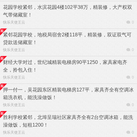
花园学校紧邻，水滨花园4楼102平38万，精装修，大产权双
气带储藏室！
快乐天使王云
0
紧邻花园学校，地税局宿舍2楼118平，精装修，双证双气可
贷款送储藏室！
快乐天使王云
0
财经大学对过，世纪城精装电梯房90平1250，家具家电齐
全，拎包入住！
快乐天使王云
0
押一付一，吴花园东区精装电梯房127平，家具齐全有空调冰
箱洗衣机，能洗澡做饭！
快乐天使王云
0
胜利学校紧邻，北埠呈瑞社区家具齐全有2台空调冰箱，能洗
澡做饭，短租1200！
快乐天使王云
0