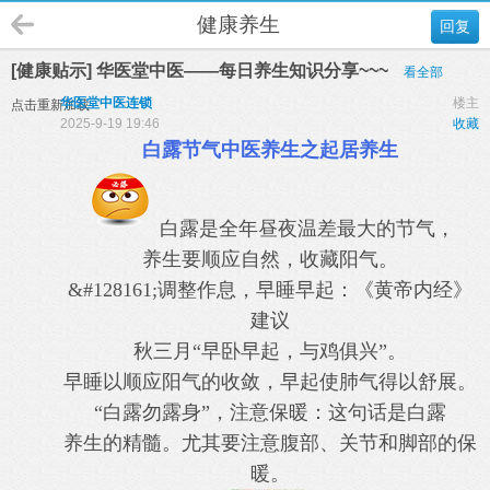
健康养生
回复
[健康贴示] 华医堂中医——每日养生知识分享~~~
看全部
华医堂中医连锁
楼主
点击重新加载
2025-9-19 19:46
收藏
白露节气中医养生之起居养生
白露是全年昼夜温差最大的节气，
养生要顺应自然，收藏阳气。
&#128161;调整作息，早睡早起：《黄帝内经》
建议
秋三月“早卧早起，与鸡俱兴”。
早睡以顺应阳气的收敛，早起使肺气得以舒展。
“白露勿露身”，注意保暖：这句话是白露
养生的精髓。尤其要注意腹部、关节和脚部的保
暖。