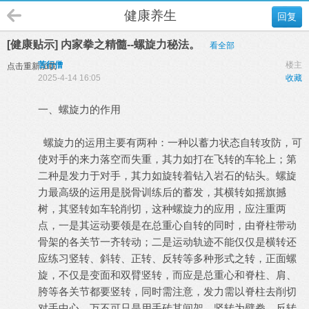
健康养生
回复
[健康贴示] 内家拳之精髓--螺旋力秘法。
看全部
苦行僧
楼主
点击重新加载
2025-4-14 16:05
收藏
一、螺旋力的作用
螺旋力的运用主要有两种：一种以蓄力状态自转攻防，可
使对手的来力落空而失重，其力如打在飞转的车轮上；第
二种是发力于对手，其力如旋转着钻入岩石的钻头。螺旋
力最高级的运用是脱骨训练后的蓄发，其横转如摇旗撼
树，其竖转如车轮削切，这种螺旋力的应用，应注重两
点，一是其运动要领是在总重心自转的同时，由脊柱带动
骨架的各关节一齐转动；二是运动轨迹不能仅仅是横转还
应练习竖转、斜转、正转、反转等多种形式之转，正面螺
旋，不仅是变面和双臂竖转，而应是总重心和脊柱、肩、
胯等各关节都要竖转，同时需注意，发力需以脊柱去削切
对手中心，万不可只是用手砖其间架，竖转为劈拳，反转