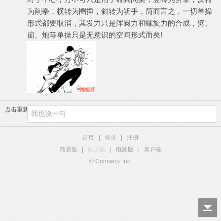
为削拳，横转为圈捶，斜转为斩手，简而言之，一切单操
形式都要取消，其发力只是浑圆力和螺旋力的合成，劈、
崩、炮等单操只是无意识的空间形式而矣!
点击重新加载
首页
|
登录
|
注册
简易版
|
触屏版
|
电脑版
|
客户端
© Comsenz Inc.