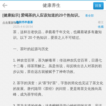
健康养生
回复
[健康贴示] 爱喝茶的人应该知道的20个热知识。
看全部
一卷闲书半壶茶
楼主
点击重新加载
2025-4-6 00:54
收藏
茶，这杯古老饮品，承载着千年文化，也藏着诸多有趣知
识。以下 20 个热知识，爱茶之人不可错过。
一、茶叶的起源与历史
1. 神农尝百草，茶为解毒草：传说神农氏尝百草，日遇七
十二毒，得茶而解之。虽是传说，却反映出古人对茶的初
步认知，茶在远古就被赋予了神奇功效。
2. 茶字的演变：从“荼”到“茶”，字形的简化也见证了茶文化
的发展。唐代陆羽《茶经》的问世，更是将茶文化推向高
峰，成为茶学经典。
3. 茶马古道的传奇：这条蜿蜒于崇山峻岭间的古道，见证