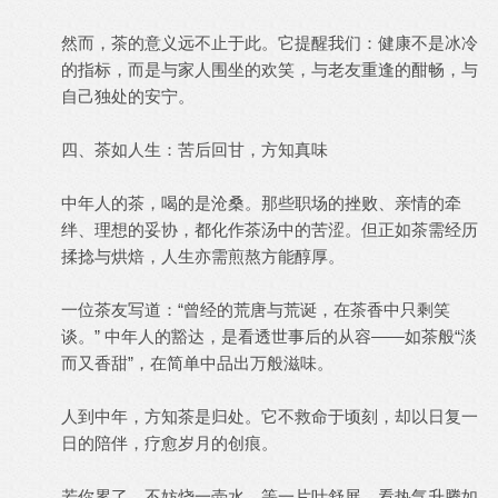
然而，茶的意义远不止于此。它提醒我们：健康不是冰冷
的指标，而是与家人围坐的欢笑，与老友重逢的酣畅，与
自己独处的安宁。
四、茶如人生：苦后回甘，方知真味
中年人的茶，喝的是沧桑。那些职场的挫败、亲情的牵
绊、理想的妥协，都化作茶汤中的苦涩。但正如茶需经历
揉捻与烘焙，人生亦需煎熬方能醇厚。
一位茶友写道：“曾经的荒唐与荒诞，在茶香中只剩笑
谈。” 中年人的豁达，是看透世事后的从容——如茶般“淡
而又香甜”，在简单中品出万般滋味。
人到中年，方知茶是归处。它不救命于顷刻，却以日复一
日的陪伴，疗愈岁月的创痕。
若你累了，不妨烧一壶水，等一片叶舒展，看热气升腾如