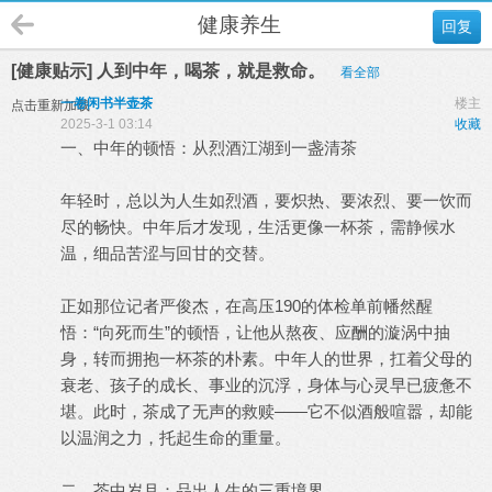
健康养生
回复
[健康贴示] 人到中年，喝茶，就是救命。
看全部
一卷闲书半壶茶
楼主
点击重新加载
2025-3-1 03:14
收藏
一、中年的顿悟：从烈酒江湖到一盏清茶
年轻时，总以为人生如烈酒，要炽热、要浓烈、要一饮而
尽的畅快。中年后才发现，生活更像一杯茶，需静候水
温，细品苦涩与回甘的交替。
正如那位记者严俊杰，在高压190的体检单前幡然醒
悟：“向死而生”的顿悟，让他从熬夜、应酬的漩涡中抽
身，转而拥抱一杯茶的朴素。中年人的世界，扛着父母的
衰老、孩子的成长、事业的沉浮，身体与心灵早已疲惫不
堪。此时，茶成了无声的救赎——它不似酒般喧嚣，却能
以温润之力，托起生命的重量。
二、茶中岁月：品出人生的三重境界