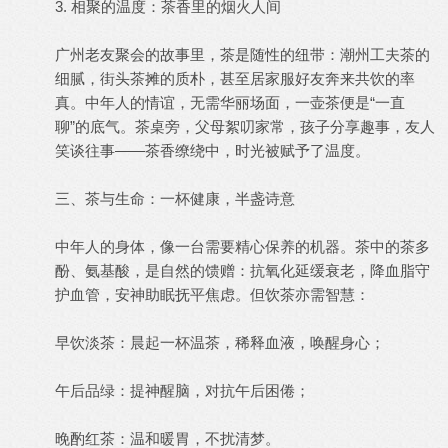
3. 相聚的温度：茶香里的烟火人间
广州老友聚会的故事里，茶是随性的纽带：潮州工夫茶的
细腻，街头茶摊的质朴，甚至居家服好友奔来共饮的率
真。中年人的情谊，无需华丽场面，一壶茶便是“一直
聊”的底气。茶桌旁，父母絮叨家常，孩子分享趣事，友人
笑谈往事——茶香缭绕中，时光被赋予了温度。
三、茶与生命：一杯健康，半盏诗意
中年人的身体，像一台需要精心保养的机器。茶中的茶多
酚、氨基酸，是自然的馈赠：抗氧化延缓衰老，降血脂守
护血管，安神助眠抚平焦虑。但饮茶亦需智慧：
早饮淡茶：晨起一杯温茶，稀释血液，唤醒身心；
午后品绿：提神醒脑，对抗午后困倦；
晚酌红茶：温和暖胃，不扰清梦。