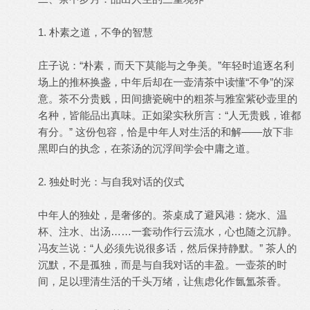
1. 朴素之道，不争的智慧
庄子说：“朴素，而天下莫能与之争美。”年轻时追逐名利
场上的推杯换盏，中年后却在一壶清茶中读懂“不争”的深
意。茶不分贵贱，田间搪瓷碗中的粗茶与雅室紫砂壶里的
名种，皆能品出真味。正如梁实秋所言：“人无贵贱，谁都
有分。” 这份包容，恰是中年人对生活的和解——放下非
黑即白的执念，在茶汤的沉浮间学会中庸之道。
2. 独处时光：与自我对话的仪式
中年人的独处，是奢侈的。茶桌成了避风港：烧水、温
杯、注水、出汤……一套动作行云流水，心也随之沉静。
冯友兰说：“人必须先说很多话，然后保持静默。” 茶人的
沉默，不是孤独，而是与自我对话的丰盈。一壶茶的时
间，足以理清生活的千头万绪，让焦虑化作氤氲茶香。