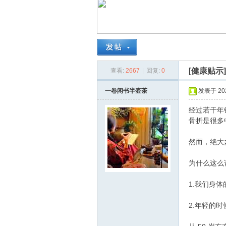
南
[健康贴示
查看:
2667
|
回复:
0
一卷闲书半壶茶
发表于 2025
经过若干年
骨折是很多
在
然而，绝大
为什么这么
1.我们身
2.年轻的时