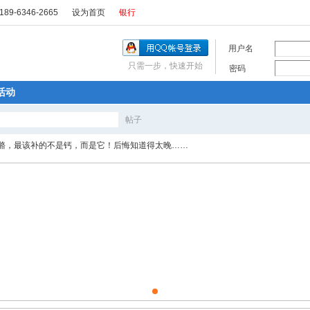
89-6346-2665
设为首页
银行
用户名
只需一步，快速开始
密码
活动
帖子
搜
骼，最该补的不是钙，而是它！后悔知道得太晚……
索