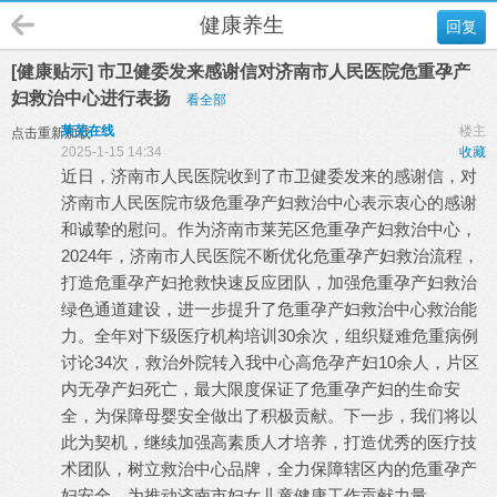
健康养生
回复
[健康贴示] 市卫健委发来感谢信对济南市人民医院危重孕产
妇救治中心进行表扬
看全部
莱芜在线
楼主
点击重新加载
2025-1-15 14:34
收藏
近日，济南市人民医院收到了市卫健委发来的感谢信，对
济南市人民医院市级危重孕产妇救治中心表示衷心的感谢
和诚挚的慰问。作为济南市莱芜区危重孕产妇救治中心，
2024年，济南市人民医院不断优化危重孕产妇救治流程，
打造危重孕产妇抢救快速反应团队，加强危重孕产妇救治
绿色通道建设，进一步提升了危重孕产妇救治中心救治能
力。全年对下级医疗机构培训30余次，组织疑难危重病例
讨论34次，救治外院转入我中心高危孕产妇10余人，片区
内无孕产妇死亡，最大限度保证了危重孕产妇的生命安
全，为保障母婴安全做出了积极贡献。下一步，我们将以
此为契机，继续加强高素质人才培养，打造优秀的医疗技
术团队，树立救治中心品牌，全力保障辖区内的危重孕产
妇安全，为推动济南市妇女儿童健康工作贡献力量。